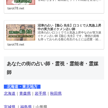
でも名前で人生や運命がこんなにも決まってしま
うのかと驚かされます。野末陳平さんの「姓名判
tarot78.net
断」はおすすめです。
沼津の占い【龍心 先生】口コミで人気急上昇
中の実力派イケメン占い師
沼津の占い口コミでで人気急上昇中なのが実力派
イケメン占い師【龍心 先生】です。僧侶の資格
も持っておられる龍心先生のもとには恋愛・結
婚・仕事の悩みなど日々幅広い相談があります。
tarot78.net
占いの流れや特徴、予約方法や料金など詳しく紹
介しています。
あなたの街の占い師・霊視・霊能者・霊媒
師
北海道・東北地方
北海道
｜
青森県
｜
岩手県
｜
秋田県
宮城県
｜
福島県
｜山形県