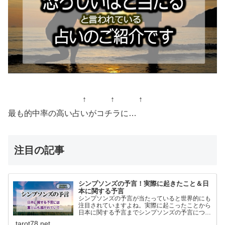
↑ ↑ ↑
最も的中率の高い占いがコチラに…
注目の記事
シンプソンズの予言！実際に起きたこと＆日
本に関する予言
シンプソンズの予言が当たっていると世界的にも
注目されていますよね。実際に起こったことから
日本に関する予言までシンプソンズの予言につい
て書いてます。
tarot78.net