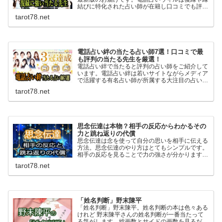
結びに特化された占い師が在籍し口コミでも評
判。霊感霊視にを得意とする先生も多く相手の気
tarot78.net
持ちや複雑な恋愛も安心して相談でき良いアドバ
イスを頂けます。
電話占い絆の当たる占い師7選！口コミで最
も評判の当たる先生を厳選！
電話占い絆で当たると評判の占い師をご紹介して
います。電話占い絆は若いサイトながらメディア
で活躍する有名占い師が所属する大注目の占いサ
イト。復縁に強く高い的中率を誇る当たる先生が
tarot78.net
多数在籍。全ての占い師で10分無料のお試し鑑
定もできますよ！
思念伝達は本物？相手の反応からわかるその
力と跳ね返りの代償
思念伝達は念を使って自分の思いを相手に伝える
方法。思念伝達のやり方はとてもシンプルです。
相手の反応を見ることで力の強さが分かります。
ネガティブな思いは特に力が強く跳ね返るのリス
tarot78.net
クもあるので自己責任という覚悟も必要です。
「姓名判断」野末陳平
「姓名判断」野末陳平。姓名判断の本は色々ある
けれど 野末陳平さんの姓名判断が一番当たって
る気がします。総画数とサイドの画数を見るだけ