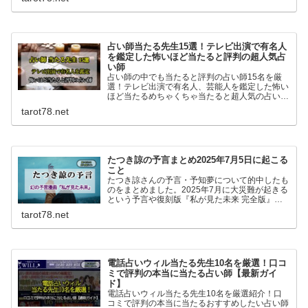
占い師当たる先生15選！テレビ出演で有名人
を鑑定した怖いほど当たると評判の超人気占
い師
占い師の中でも当たると評判の占い師15名を厳
選！テレビ出演で有名人、芸能人を鑑定した怖い
ほど当たるめちゃくちゃ当たると超人気の占い師
15名です。マツコ会議、ダウンタウンDX、すっ
tarot78.net
きりなどのTV他雑誌でも人気の占い師一挙紹介
です！
たつき諒の予言まとめ2025年7月5日に起こる
こと
たつき諒さんの予言・予知夢について的中したも
のをまとめました。2025年7月に大災難が起きる
という予言や復刻版『私が見た未来 完全版』に
ついても書いています。
tarot78.net
電話占いウィル当たる先生10名を厳選！口コ
ミで評判の本当に当たる占い師【最新ガイ
ド】
電話占いウィル当たる先生10名を厳選紹介！口
コミで評判の本当に当たるおすすめしたい占い師