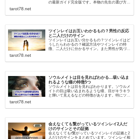
の最新ガイド完全版です。本物の先生の選び方や
人気の理由またどんな人に向いているのか、良い
tarot78.net
口コミも悪い口コミも丸っと紹介していきます！
ツインレイはお互いわかるもの？男性の反応
と二人だけのサイン
ツインレイはお互い分かるもの？ツインレイはど
うしたらわかるの？確認方法やツインレイの特
徴、二人だけに分かるサイン。また男性が気づい
た時どうなるのか、ツインレイ男性の反応につい
tarot78.net
てわかりやすく解説していきます。
ソウルメイトは目を見ればわかる…吸い込ま
れるような瞳の特徴5つ
ソウルメイトは目を見ればわかります。ソウルメ
イトの目は吸い込まれるような瞳、目がキラキラ
と輝いて見えるなどの特徴があります。特にツイ
ンレイの場合男性は強い直観力で判断を間違える
tarot78.net
ことはありません。逆に女性は間違うことが多い
ので注意が必要です。
会えなくても繋がっているツインレイ2人だ
けのサインとその証拠
会えなくてもr繋がっているツインレイの証拠と2
人だけのサインをまとめています。ツインレイ相