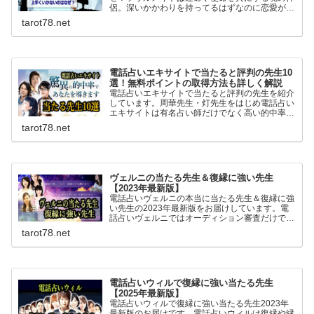
侶。深いかかわりを持ってるはずなのに恋愛がう
まくいかない結婚できないとよくいわれます。な
tarot78.net
ぜうまくいかないのか理由と対処法を調べまし
た。
電話占いエキサイトで当たると評判の先生10
選！無料ポイントの取得方法も詳しく解説
電話占いエキサイトで当たると評判の先生を紹介
しています。周華先生・灯先生をはじめ電話占い
エキサイトは有名占い師だけでなく高い的中率を
誇る当たると評判の占い師が複数在籍。初回無料
tarot78.net
ポイントが6400ptあるのでお得に無料鑑定が体
験できます。
ヴェルニの当たる先生＆復縁に強い先生
【2023年最新版】
電話占いヴェルニの本当に当たる先生＆復縁に強
い先生の2023年最新版をお届けしています。電
話占いヴェルニではオーディション審査だけでな
く各地の当たると評判の占い師と交渉し専属契約
tarot78.net
を結んでいるため復縁に強い先生も複数在籍して
います。
電話占いウィルで復縁に強い当たる先生
【2025年最新版】
電話占いウィルで復縁に強い当たる先生2023年
最新版のお届けです。電話占いウィルは復縁や縁