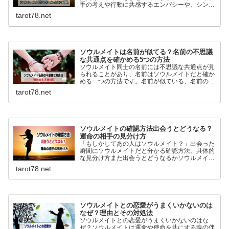
手の考えや行動に共感するエンパシーや、シンク
ロニシティ…離れていても繋がっているサインは
tarot78.net
幾つもあります。ツインレイとの繋がりを深める
方法も詳しく解説！
ソウルメイトは名前が似てる？名前の不思議
な共通点を確かめる5つの方法
ソウルメイト同士の名前には不思議な共通点が見
られることがあり、名前はソウルメイトだと確か
める一つの方法です。名前が似ている、名前の由
来が似ている、ニックネームが似ているなどを基
tarot78.net
に前世からホントに縁がある人の見分け方を詳し
く紹介しています。
ソウルメイトの確認方法出会うとどうなる？
運命の相手の見分け方
「もしかしてあの人はソウルメイト？」出会った
瞬間にソウルメイトだと分かる確認方法、具体的
な見分け方また出会うとどうなるかソウルメイト
とツインレイの違いなどを詳しく説明していま
tarot78.net
す。目印はなくても運命の相手は自分自身が一番
分よく判っています。
ソウルメイトとの恋愛がうまくいかないのは
なぜ？理由とその対処法
ソウルメイトとの恋愛がうまくいかないのはな
ぜ？ソウルメイトは運命や使命を共にする魂の伴