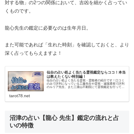
対する物」の2つの関係において、吉凶を細かく占ってい
くものです。
龍心先生の鑑定に必要なのは生年月日。
また可能であれば「生れた時刻」を確認しておくと、より
深く占ってもらえますよ！
仙台の占い処よく当たる霊視鑑定ならココ！本当
は教えたくない特別編！
仙台の占い処よく当たる霊視・霊能者の紹介です！口コミ
のみで評判になっている工藤先生や霊視・遠隔透視で評判
のルリア先生、また三瀧山不動院にて霊視鑑定を行ってい
た永澄先生などなど…。恋愛・結婚・仕事・前世などスピ
リチュアル鑑定のとっておきをご紹介します。
tarot78.net
沼津の占い【龍心 先生】鑑定の流れと占
いの特徴