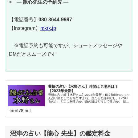
< —
龍心先生の予約先
—
【電話番号】
080-3644-9987
【Instagram】
mkrk.jp
※電話予約も可能ですが、ショートメッセージや
DMだとスムーズです
豊橋の占い【水野さん】時間は？場所は？
【2023年最新】
豊橋の占い師【水野さん】2023年最新！精文館前のおじさ
ん占い師として有名ですよね。当たると評判だし。いつい
るのか、どこに居るのか、雨の日はどうしてるのか、 日曜
日は路上鑑定してるのか、電話番号は？当たる、当たらな
いどっち？詳しくご案内したいと思います。
tarot78.net
沼津の占い【龍心 先生】の鑑定料金