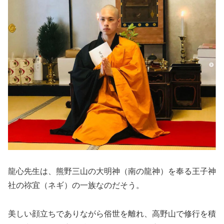
龍心先生は、熊野三山の大明神（南の龍神）を奉る王子神
社の祢宜（ネギ）の一族なのだそう。
美しい顔立ちでありながら俗世を離れ、高野山で修行を積