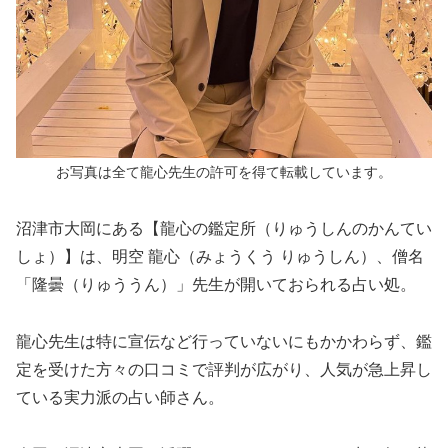
お写真は全て龍心先生の許可を得て転載しています。
沼津市大岡にある【龍心の鑑定所（りゅうしんのかんてい
しょ）】は、明空 龍心（みょうくう りゅうしん）、僧名
「隆曇（りゅううん）」先生が開いておられる占い処。
龍心先生は特に宣伝など行っていないにもかかわらず、鑑
定を受けた方々の口コミで評判が広がり、人気が急上昇し
ている実力派の占い師さん。