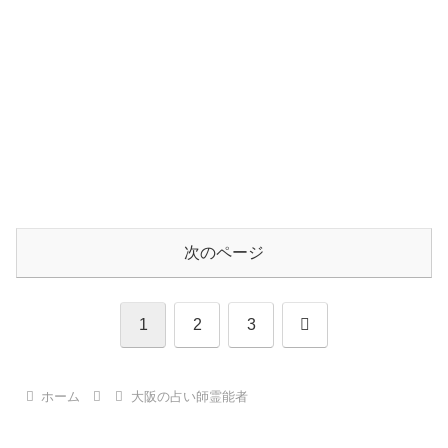
次のページ
次
1
2
3
へ
ホーム
大阪の占い師霊能者