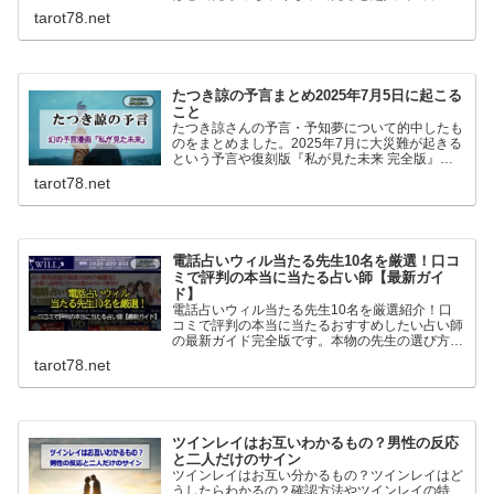
15名です。マツコ会議、ダウンタウンDX、すっ
tarot78.net
きりなどのTV他雑誌でも人気の占い師一挙紹介
です！
たつき諒の予言まとめ2025年7月5日に起こる
こと
たつき諒さんの予言・予知夢について的中したも
のをまとめました。2025年7月に大災難が起きる
という予言や復刻版『私が見た未来 完全版』に
ついても書いています。
tarot78.net
電話占いウィル当たる先生10名を厳選！口コ
ミで評判の本当に当たる占い師【最新ガイ
ド】
電話占いウィル当たる先生10名を厳選紹介！口
コミで評判の本当に当たるおすすめしたい占い師
の最新ガイド完全版です。本物の先生の選び方や
人気の理由またどんな人に向いているのか、良い
tarot78.net
口コミも悪い口コミも丸っと紹介していきます！
ツインレイはお互いわかるもの？男性の反応
と二人だけのサイン
ツインレイはお互い分かるもの？ツインレイはど
うしたらわかるの？確認方法やツインレイの特