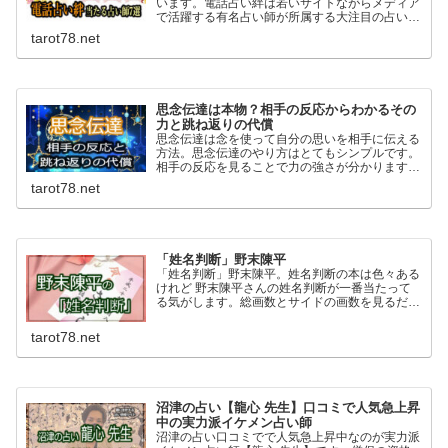
います。電話占い絆は若いサイトながらメディア
で活躍する有名占い師が所属する大注目の占いサ
イト。復縁に強く高い的中率を誇る当たる先生が
tarot78.net
多数在籍。全ての占い師で10分無料のお試し鑑
定もできますよ！
思念伝達は本物？相手の反応からわかるその
力と跳ね返りの代償
思念伝達は念を使って自分の思いを相手に伝える
方法。思念伝達のやり方はとてもシンプルです。
相手の反応を見ることで力の強さが分かります。
ネガティブな思いは特に力が強く跳ね返るのリス
tarot78.net
クもあるので自己責任という覚悟も必要です。
「姓名判断」野末陳平
「姓名判断」野末陳平。姓名判断の本は色々ある
けれど 野末陳平さんの姓名判断が一番当たって
る気がします。総画数とサイドの画数を見るだけ
でも名前で人生や運命がこんなにも決まってしま
うのかと驚かされます。野末陳平さんの「姓名判
tarot78.net
断」はおすすめです。
沼津の占い【龍心 先生】口コミで人気急上昇
中の実力派イケメン占い師
沼津の占い口コミでで人気急上昇中なのが実力派