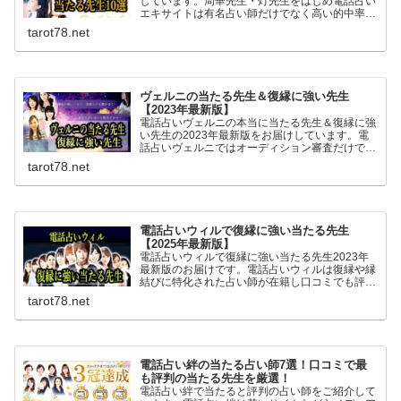
しています。周華先生・灯先生をはじめ電話占い
エキサイトは有名占い師だけでなく高い的中率を
誇る当たると評判の占い師が複数在籍。初回無料
tarot78.net
ポイントが6400ptあるのでお得に無料鑑定が体
験できます。
ヴェルニの当たる先生＆復縁に強い先生
【2023年最新版】
電話占いヴェルニの本当に当たる先生＆復縁に強
い先生の2023年最新版をお届けしています。電
話占いヴェルニではオーディション審査だけでな
く各地の当たると評判の占い師と交渉し専属契約
tarot78.net
を結んでいるため復縁に強い先生も複数在籍して
います。
電話占いウィルで復縁に強い当たる先生
【2025年最新版】
電話占いウィルで復縁に強い当たる先生2023年
最新版のお届けです。電話占いウィルは復縁や縁
結びに特化された占い師が在籍し口コミでも評
判。霊感霊視にを得意とする先生も多く相手の気
tarot78.net
持ちや複雑な恋愛も安心して相談でき良いアドバ
イスを頂けます。
電話占い絆の当たる占い師7選！口コミで最
も評判の当たる先生を厳選！
電話占い絆で当たると評判の占い師をご紹介して