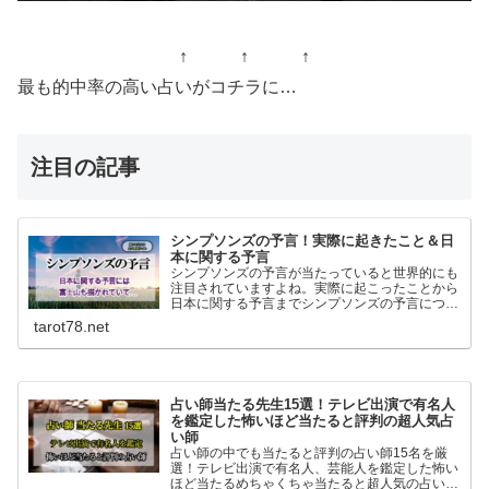
↑ ↑ ↑
最も的中率の高い占いがコチラに…
注目の記事
シンプソンズの予言！実際に起きたこと＆日
本に関する予言
シンプソンズの予言が当たっていると世界的にも
注目されていますよね。実際に起こったことから
日本に関する予言までシンプソンズの予言につい
て書いてます。
tarot78.net
占い師当たる先生15選！テレビ出演で有名人
を鑑定した怖いほど当たると評判の超人気占
い師
占い師の中でも当たると評判の占い師15名を厳
選！テレビ出演で有名人、芸能人を鑑定した怖い
ほど当たるめちゃくちゃ当たると超人気の占い師