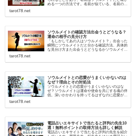
める一つの方法です。名前が似ている、名前の由
来が似ている、ニックネームが似ているなどを基
tarot78.net
に前世からホントに縁がある人の見分け方を詳し
く紹介しています。
ソウルメイトの確認方法出会うとどうなる？
運命の相手の見分け方
「もしかしてあの人はソウルメイト？」出会った
瞬間にソウルメイトだと分かる確認方法、具体的
な見分け方また出会うとどうなるかソウルメイト
とツインレイの違いなどを詳しく説明していま
tarot78.net
す。目印はなくても運命の相手は自分自身が一番
分よく判っています。
ソウルメイトとの恋愛がうまくいかないのは
なぜ？理由とその対処法
ソウルメイトとの恋愛がうまくいかないのはな
ぜ？ソウルメイトは運命や使命を共にする魂の伴
侶。深いかかわりを持ってるはずなのに恋愛がう
まくいかない結婚できないとよくいわれます。な
tarot78.net
ぜうまくいかないのか理由と対処法を調べまし
た。
電話占いエキサイトで当たると評判の先生10
選！無料ポイントの取得方法も詳しく解説
電話占いエキサイトで当たると評判の先生を紹介