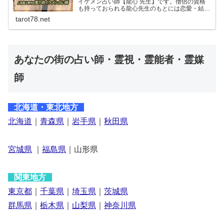
イケメン占い師【龍心 先生】です。僧侶の資格
も持っておられる龍心先生のもとには恋愛・結
婚・仕事の悩みなど日々幅広い相談があります。
tarot78.net
占いの流れや特徴、予約方法や料金など詳しく紹
介しています。
あなたの街の占い師・霊視・霊能者・霊媒
師
北海道・東北地方
北海道
｜
青森県
｜
岩手県
｜
秋田県
宮城県
｜
福島県
｜山形県
関東地方
東京都
｜
千葉県
｜
埼玉県
｜
茨城県
群馬県
｜
栃木県
｜
山梨県
｜
神奈川県