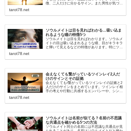
徴、二人だけに分かるサイン。また男性が気づい
た時どうなるのか、ツインレイ男性の反応につい
tarot78.net
てわかりやすく解説していきます。
ソウルメイトは目を見ればわかる…吸い込ま
れるような瞳の特徴5つ
ソウルメイトは目を見ればわかります。ソウルメ
イトの目は吸い込まれるような瞳、目がキラキラ
と輝いて見えるなどの特徴があります。特にツイ
ンレイの場合男性は強い直観力で判断を間違える
tarot78.net
ことはありません。逆に女性は間違うことが多い
ので注意が必要です。
会えなくても繋がっているツインレイ2人だ
けのサインとその証拠
会えなくてもr繋がっているツインレイの証拠と2
人だけのサインをまとめています。ツインレイ相
手の考えや行動に共感するエンパシーや、シンク
ロニシティ…離れていても繋がっているサインは
tarot78.net
幾つもあります。ツインレイとの繋がりを深める
方法も詳しく解説！
ソウルメイトは名前が似てる？名前の不思議
な共通点を確かめる5つの方法
ソウルメイト同士の名前には不思議な共通点が見
られることがあり、名前はソウルメイトだと確か