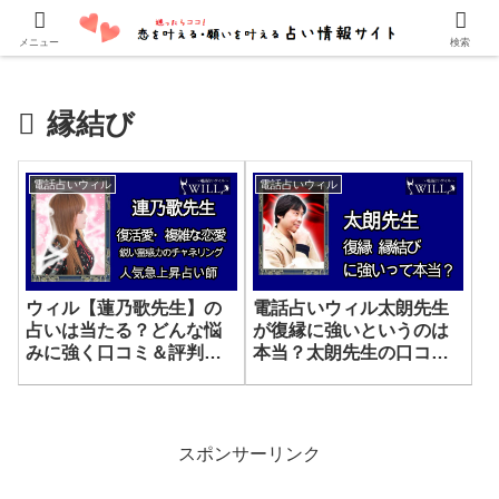
口コミでよく当たると評判の占い師・霊能者を紹介しています。
メニュー
検索
縁結び
電話占いウィル
電話占いウィル
ウィル【蓮乃歌先生】の
電話占いウィル太朗先生
占いは当たる？どんな悩
が復縁に強いというのは
みに強く口コミ＆評判
本当？太朗先生の口コミ
は？詳しく調べてみまし
や評判を調査してみまし
た
た
スポンサーリンク