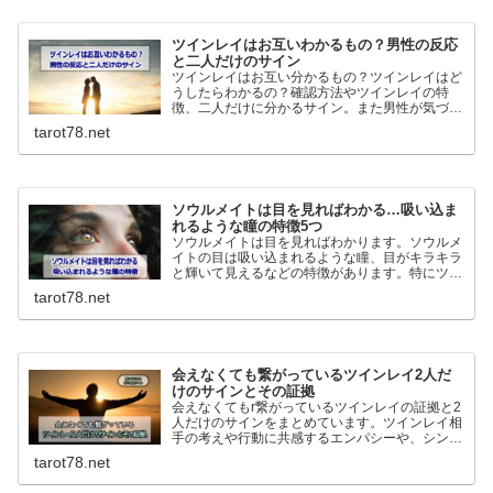
ツインレイはお互いわかるもの？男性の反応
と二人だけのサイン
ツインレイはお互い分かるもの？ツインレイはど
うしたらわかるの？確認方法やツインレイの特
徴、二人だけに分かるサイン。また男性が気づい
た時どうなるのか、ツインレイ男性の反応につい
tarot78.net
てわかりやすく解説していきます。
ソウルメイトは目を見ればわかる…吸い込ま
れるような瞳の特徴5つ
ソウルメイトは目を見ればわかります。ソウルメ
イトの目は吸い込まれるような瞳、目がキラキラ
と輝いて見えるなどの特徴があります。特にツイ
ンレイの場合男性は強い直観力で判断を間違える
tarot78.net
ことはありません。逆に女性は間違うことが多い
ので注意が必要です。
会えなくても繋がっているツインレイ2人だ
けのサインとその証拠
会えなくてもr繋がっているツインレイの証拠と2
人だけのサインをまとめています。ツインレイ相
手の考えや行動に共感するエンパシーや、シンク
ロニシティ…離れていても繋がっているサインは
tarot78.net
幾つもあります。ツインレイとの繋がりを深める
方法も詳しく解説！