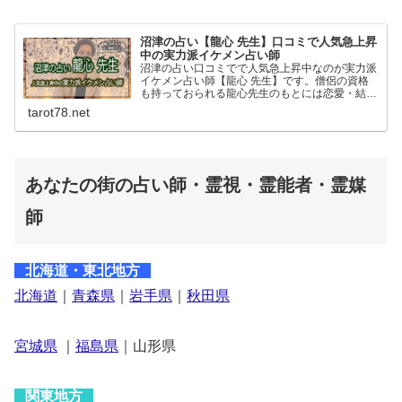
沼津の占い【龍心 先生】口コミで人気急上昇
中の実力派イケメン占い師
沼津の占い口コミでで人気急上昇中なのが実力派
イケメン占い師【龍心 先生】です。僧侶の資格
も持っておられる龍心先生のもとには恋愛・結
婚・仕事の悩みなど日々幅広い相談があります。
tarot78.net
占いの流れや特徴、予約方法や料金など詳しく紹
介しています。
あなたの街の占い師・霊視・霊能者・霊媒
師
北海道・東北地方
北海道
｜
青森県
｜
岩手県
｜
秋田県
宮城県
｜
福島県
｜山形県
関東地方