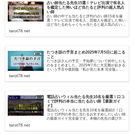
占い師当たる先生15選！テレビ出演で有名人
を鑑定した怖いほど当たると評判の超人気占
い師
占い師の中でも当たると評判の占い師15名を厳
選！テレビ出演で有名人、芸能人を鑑定した怖い
ほど当たるめちゃくちゃ当たると超人気の占い師
15名です。マツコ会議、ダウンタウンDX、すっ
tarot78.net
きりなどのTV他雑誌でも人気の占い師一挙紹介
です！
たつき諒の予言まとめ2025年7月5日に起こる
こと
たつき諒さんの予言・予知夢について的中したも
のをまとめました。2025年7月に大災難が起きる
という予言や復刻版『私が見た未来 完全版』に
ついても書いています。
tarot78.net
電話占いウィル当たる先生10名を厳選！口コ
ミで評判の本当に当たる占い師【最新ガイ
ド】
電話占いウィル当たる先生10名を厳選紹介！口
コミで評判の本当に当たるおすすめしたい占い師
の最新ガイド完全版です。本物の先生の選び方や
人気の理由またどんな人に向いているのか、良い
tarot78.net
口コミも悪い口コミも丸っと紹介していきます！