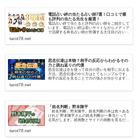
電話占い絆の当たる占い師7選！口コミで最
も評判の当たる先生を厳選！
電話占い絆で当たると評判の占い師をご紹介して
います。電話占い絆は若いサイトながらメディア
で活躍する有名占い師が所属する大注目の占いサ
イト。復縁に強く高い的中率を誇る当たる先生が
tarot78.net
多数在籍。全ての占い師で10分無料のお試し鑑
定もできますよ！
思念伝達は本物？相手の反応からわかるその
力と跳ね返りの代償
思念伝達は念を使って自分の思いを相手に伝える
方法。思念伝達のやり方はとてもシンプルです。
相手の反応を見ることで力の強さが分かります。
ネガティブな思いは特に力が強く跳ね返るのリス
tarot78.net
クもあるので自己責任という覚悟も必要です。
「姓名判断」野末陳平
「姓名判断」野末陳平。姓名判断の本は色々ある
けれど 野末陳平さんの姓名判断が一番当たって
る気がします。総画数とサイドの画数を見るだけ
でも名前で人生や運命がこんなにも決まってしま
うのかと驚かされます。野末陳平さんの「姓名判
tarot78.net
断」はおすすめです。