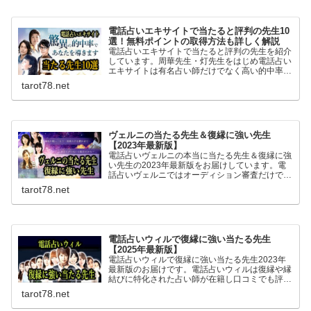
電話占いエキサイトで当たると評判の先生10
選！無料ポイントの取得方法も詳しく解説
電話占いエキサイトで当たると評判の先生を紹介
しています。周華先生・灯先生をはじめ電話占い
エキサイトは有名占い師だけでなく高い的中率を
誇る当たると評判の占い師が複数在籍。初回無料
tarot78.net
ポイントが6400ptあるのでお得に無料鑑定が体
験できます。
ヴェルニの当たる先生＆復縁に強い先生
【2023年最新版】
電話占いヴェルニの本当に当たる先生＆復縁に強
い先生の2023年最新版をお届けしています。電
話占いヴェルニではオーディション審査だけでな
く各地の当たると評判の占い師と交渉し専属契約
tarot78.net
を結んでいるため復縁に強い先生も複数在籍して
います。
電話占いウィルで復縁に強い当たる先生
【2025年最新版】
電話占いウィルで復縁に強い当たる先生2023年
最新版のお届けです。電話占いウィルは復縁や縁
結びに特化された占い師が在籍し口コミでも評
判。霊感霊視にを得意とする先生も多く相手の気
tarot78.net
持ちや複雑な恋愛も安心して相談でき良いアドバ
イスを頂けます。