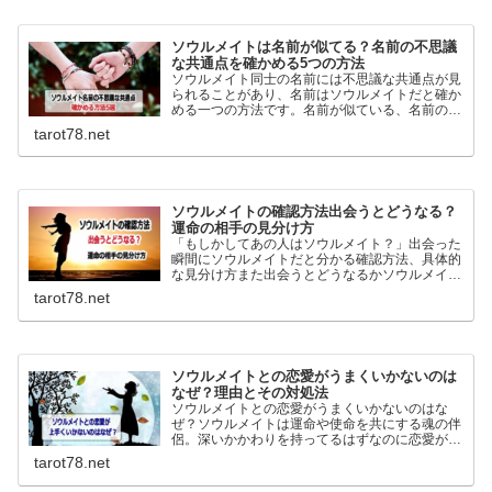
ソウルメイトは名前が似てる？名前の不思議
な共通点を確かめる5つの方法
ソウルメイト同士の名前には不思議な共通点が見
られることがあり、名前はソウルメイトだと確か
める一つの方法です。名前が似ている、名前の由
来が似ている、ニックネームが似ているなどを基
tarot78.net
に前世からホントに縁がある人の見分け方を詳し
く紹介しています。
ソウルメイトの確認方法出会うとどうなる？
運命の相手の見分け方
「もしかしてあの人はソウルメイト？」出会った
瞬間にソウルメイトだと分かる確認方法、具体的
な見分け方また出会うとどうなるかソウルメイト
とツインレイの違いなどを詳しく説明していま
tarot78.net
す。目印はなくても運命の相手は自分自身が一番
分よく判っています。
ソウルメイトとの恋愛がうまくいかないのは
なぜ？理由とその対処法
ソウルメイトとの恋愛がうまくいかないのはな
ぜ？ソウルメイトは運命や使命を共にする魂の伴
侶。深いかかわりを持ってるはずなのに恋愛がう
まくいかない結婚できないとよくいわれます。な
tarot78.net
ぜうまくいかないのか理由と対処法を調べまし
た。