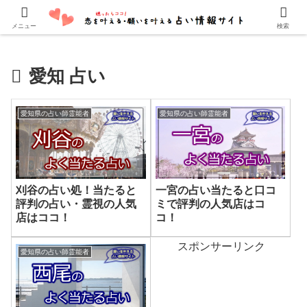
口コミでよく当たると評判の占い師・霊能者を紹介しています。
メニュー
検索
愛知 占い
愛知県の占い師霊能者
愛知県の占い師霊能者
刈谷の占い処！当たると
一宮の占い当たると口コ
評判の占い・霊視の人気
ミで評判の人気店はコ
店はココ！
コ！
スポンサーリンク
愛知県の占い師霊能者