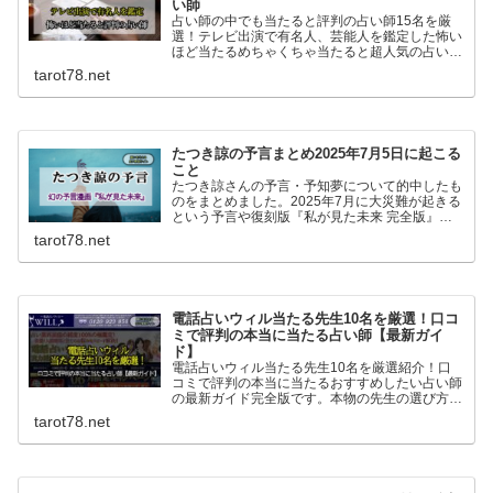
い師
占い師の中でも当たると評判の占い師15名を厳
選！テレビ出演で有名人、芸能人を鑑定した怖い
ほど当たるめちゃくちゃ当たると超人気の占い師
15名です。マツコ会議、ダウンタウンDX、すっ
tarot78.net
きりなどのTV他雑誌でも人気の占い師一挙紹介
です！
たつき諒の予言まとめ2025年7月5日に起こる
こと
たつき諒さんの予言・予知夢について的中したも
のをまとめました。2025年7月に大災難が起きる
という予言や復刻版『私が見た未来 完全版』に
ついても書いています。
tarot78.net
電話占いウィル当たる先生10名を厳選！口コ
ミで評判の本当に当たる占い師【最新ガイ
ド】
電話占いウィル当たる先生10名を厳選紹介！口
コミで評判の本当に当たるおすすめしたい占い師
の最新ガイド完全版です。本物の先生の選び方や
人気の理由またどんな人に向いているのか、良い
tarot78.net
口コミも悪い口コミも丸っと紹介していきます！