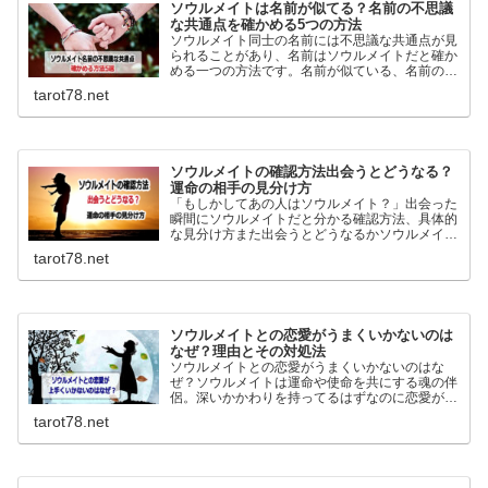
ソウルメイトは名前が似てる？名前の不思議
な共通点を確かめる5つの方法
ソウルメイト同士の名前には不思議な共通点が見
られることがあり、名前はソウルメイトだと確か
める一つの方法です。名前が似ている、名前の由
来が似ている、ニックネームが似ているなどを基
tarot78.net
に前世からホントに縁がある人の見分け方を詳し
く紹介しています。
ソウルメイトの確認方法出会うとどうなる？
運命の相手の見分け方
「もしかしてあの人はソウルメイト？」出会った
瞬間にソウルメイトだと分かる確認方法、具体的
な見分け方また出会うとどうなるかソウルメイト
とツインレイの違いなどを詳しく説明していま
tarot78.net
す。目印はなくても運命の相手は自分自身が一番
分よく判っています。
ソウルメイトとの恋愛がうまくいかないのは
なぜ？理由とその対処法
ソウルメイトとの恋愛がうまくいかないのはな
ぜ？ソウルメイトは運命や使命を共にする魂の伴
侶。深いかかわりを持ってるはずなのに恋愛がう
まくいかない結婚できないとよくいわれます。な
tarot78.net
ぜうまくいかないのか理由と対処法を調べまし
た。