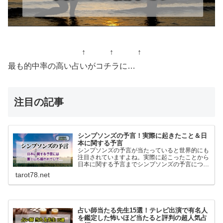
↑ ↑ ↑
最も的中率の高い占いがコチラに…
注目の記事
シンプソンズの予言！実際に起きたこと＆日
本に関する予言
シンプソンズの予言が当たっていると世界的にも
注目されていますよね。実際に起こったことから
日本に関する予言までシンプソンズの予言につい
て書いてます。
tarot78.net
占い師当たる先生15選！テレビ出演で有名人
を鑑定した怖いほど当たると評判の超人気占