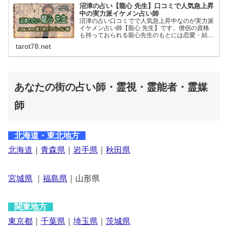
沼津の占い【龍心 先生】口コミで人気急上昇
中の実力派イケメン占い師
沼津の占い口コミでで人気急上昇中なのが実力派
イケメン占い師【龍心 先生】です。僧侶の資格
も持っておられる龍心先生のもとには恋愛・結
婚・仕事の悩みなど日々幅広い相談があります。
tarot78.net
占いの流れや特徴、予約方法や料金など詳しく紹
介しています。
あなたの街の占い師・霊視・霊能者・霊媒
師
北海道・東北地方
北海道
｜
青森県
｜
岩手県
｜
秋田県
宮城県
｜
福島県
｜山形県
関東地方
東京都
｜
千葉県
｜
埼玉県
｜
茨城県