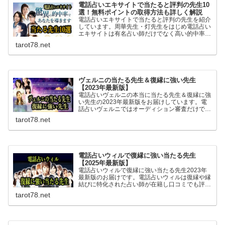
電話占いエキサイトで当たると評判の先生10
選！無料ポイントの取得方法も詳しく解説
電話占いエキサイトで当たると評判の先生を紹介
しています。周華先生・灯先生をはじめ電話占い
エキサイトは有名占い師だけでなく高い的中率を
誇る当たると評判の占い師が複数在籍。初回無料
tarot78.net
ポイントが6400ptあるのでお得に無料鑑定が体
験できます。
ヴェルニの当たる先生＆復縁に強い先生
【2023年最新版】
電話占いヴェルニの本当に当たる先生＆復縁に強
い先生の2023年最新版をお届けしています。電
話占いヴェルニではオーディション審査だけでな
く各地の当たると評判の占い師と交渉し専属契約
tarot78.net
を結んでいるため復縁に強い先生も複数在籍して
います。
電話占いウィルで復縁に強い当たる先生
【2025年最新版】
電話占いウィルで復縁に強い当たる先生2023年
最新版のお届けです。電話占いウィルは復縁や縁
結びに特化された占い師が在籍し口コミでも評
判。霊感霊視にを得意とする先生も多く相手の気
tarot78.net
持ちや複雑な恋愛も安心して相談でき良いアドバ
イスを頂けます。