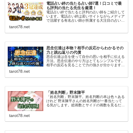
電話占い絆の当たる占い師7選！口コミで最
も評判の当たる先生を厳選！
電話占い絆で当たると評判の占い師をご紹介して
います。電話占い絆は若いサイトながらメディア
で活躍する有名占い師が所属する大注目の占いサ
イト。復縁に強く高い的中率を誇る当たる先生が
tarot78.net
多数在籍。全ての占い師で10分無料のお試し鑑
定もできますよ！
思念伝達は本物？相手の反応からわかるその
力と跳ね返りの代償
思念伝達は念を使って自分の思いを相手に伝える
方法。思念伝達のやり方はとてもシンプルです。
相手の反応を見ることで力の強さが分かります。
ネガティブな思いは特に力が強く跳ね返るのリス
tarot78.net
クもあるので自己責任という覚悟も必要です。
「姓名判断」野末陳平
「姓名判断」野末陳平。姓名判断の本は色々ある
けれど 野末陳平さんの姓名判断が一番当たって
る気がします。総画数とサイドの画数を見るだけ
でも名前で人生や運命がこんなにも決まってしま
うのかと驚かされます。野末陳平さんの「姓名判
tarot78.net
断」はおすすめです。