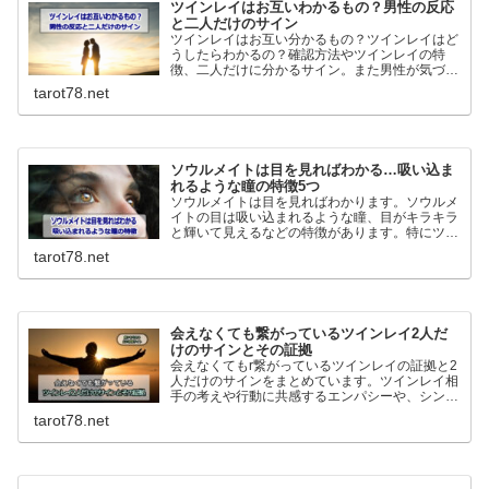
ツインレイはお互いわかるもの？男性の反応
と二人だけのサイン
ツインレイはお互い分かるもの？ツインレイはど
うしたらわかるの？確認方法やツインレイの特
徴、二人だけに分かるサイン。また男性が気づい
た時どうなるのか、ツインレイ男性の反応につい
tarot78.net
てわかりやすく解説していきます。
ソウルメイトは目を見ればわかる…吸い込ま
れるような瞳の特徴5つ
ソウルメイトは目を見ればわかります。ソウルメ
イトの目は吸い込まれるような瞳、目がキラキラ
と輝いて見えるなどの特徴があります。特にツイ
ンレイの場合男性は強い直観力で判断を間違える
tarot78.net
ことはありません。逆に女性は間違うことが多い
ので注意が必要です。
会えなくても繋がっているツインレイ2人だ
けのサインとその証拠
会えなくてもr繋がっているツインレイの証拠と2
人だけのサインをまとめています。ツインレイ相
手の考えや行動に共感するエンパシーや、シンク
ロニシティ…離れていても繋がっているサインは
tarot78.net
幾つもあります。ツインレイとの繋がりを深める
方法も詳しく解説！