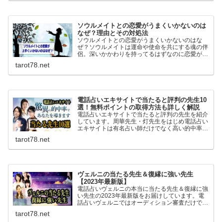
分よく判っています。
ソウルメイトとの恋愛がうまくいかないのは
なぜ？理由とその対処法
ソウルメイトとの恋愛がうまくいかないのはな
ぜ？ソウルメイトは運命や使命を共にする魂の伴
侶。深いかかわりを持ってるはずなのに恋愛がう
まくいかない結婚できないとよくいわれます。な
tarot78.net
ぜうまくいかないのか理由と対処法を調べまし
た。
電話占いエキサイトで当たると評判の先生10
選！無料ポイントの取得方法も詳しく解説
電話占いエキサイトで当たると評判の先生を紹介
しています。周華先生・灯先生をはじめ電話占い
エキサイトは有名占い師だけでなく高い的中率を
誇る当たると評判の占い師が複数在籍。初回無料
tarot78.net
ポイントが6400ptあるのでお得に無料鑑定が体
験できます。
ヴェルニの当たる先生＆復縁に強い先生
【2023年最新版】
電話占いヴェルニの本当に当たる先生＆復縁に強
い先生の2023年最新版をお届けしています。電
話占いヴェルニではオーディション審査だけでな
く各地の当たると評判の占い師と交渉し専属契約
tarot78.net
を結んでいるため復縁に強い先生も複数在籍して