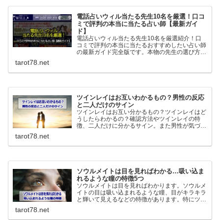
電話占いウィル当たる先生10名を厳選！口コ
ミで評判の本当に当たる占い師【最新ガイ
ド】
電話占いウィル当たる先生10名を厳選紹介！口
コミで評判の本当に当たるおすすめしたい占い師
の最新ガイド完全版です。本物の先生の選び方や
人気の理由またどんな人に向いているのか、良い
tarot78.net
口コミも悪い口コミも丸っと紹介していきます！
ツインレイはお互いわかるもの？男性の反応
と二人だけのサイン
ツインレイはお互い分かるもの？ツインレイはど
うしたらわかるの？確認方法やツインレイの特
徴、二人だけに分かるサイン。また男性が気づい
た時どうなるのか、ツインレイ男性の反応につい
tarot78.net
てわかりやすく解説していきます。
ソウルメイトは目を見ればわかる…吸い込ま
れるような瞳の特徴5つ
ソウルメイトは目を見ればわかります。ソウルメ
イトの目は吸い込まれるような瞳、目がキラキラ
と輝いて見えるなどの特徴があります。特にツイ
ンレイの場合男性は強い直観力で判断を間違える
tarot78.net
ことはありません。逆に女性は間違うことが多い
ので注意が必要です。