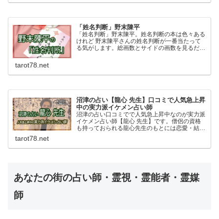
「姓名判断」野末陳平
「姓名判断」野末陳平。姓名判断の本は色々ある
けれど 野末陳平さんの姓名判断が一番当たって
る気がします。総画数とサイドの画数を見るだけ
でも名前で人生や運命がこんなにも決まってしま
うのかと驚かされます。野末陳平さんの「姓名判
tarot78.net
断」はおすすめです。
沼津の占い【龍心 先生】口コミで人気急上昇
中の実力派イケメン占い師
沼津の占い口コミでで人気急上昇中なのが実力派
イケメン占い師【龍心 先生】です。僧侶の資格
も持っておられる龍心先生のもとには恋愛・結
婚・仕事の悩みなど日々幅広い相談があります。
tarot78.net
占いの流れや特徴、予約方法や料金など詳しく紹
介しています。
あなたの街の占い師・霊視・霊能者・霊媒
師