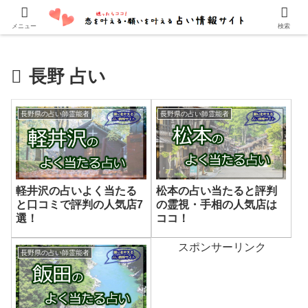
口コミでよく当たると評判の占い師・霊能者を紹介しています。
メニュー
検索
長野 占い
長野県の占い師霊能者
長野県の占い師霊能者
軽井沢の占いよく当たる
松本の占い当たると評判
と口コミで評判の人気店7
の霊視・手相の人気店は
選！
ココ！
スポンサーリンク
長野県の占い師霊能者