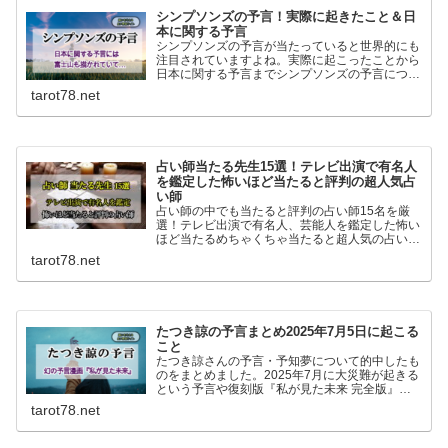
シンプソンズの予言！実際に起きたこと＆日
本に関する予言
シンプソンズの予言が当たっていると世界的にも
注目されていますよね。実際に起こったことから
日本に関する予言までシンプソンズの予言につい
て書いてます。
tarot78.net
占い師当たる先生15選！テレビ出演で有名人
を鑑定した怖いほど当たると評判の超人気占
い師
占い師の中でも当たると評判の占い師15名を厳
選！テレビ出演で有名人、芸能人を鑑定した怖い
ほど当たるめちゃくちゃ当たると超人気の占い師
15名です。マツコ会議、ダウンタウンDX、すっ
tarot78.net
きりなどのTV他雑誌でも人気の占い師一挙紹介
です！
たつき諒の予言まとめ2025年7月5日に起こる
こと
たつき諒さんの予言・予知夢について的中したも
のをまとめました。2025年7月に大災難が起きる
という予言や復刻版『私が見た未来 完全版』に
ついても書いています。
tarot78.net