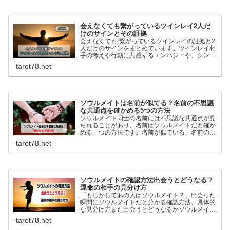
会えなくても繋がっているツインレイ2人だ
けのサインとその証拠
会えなくてもr繋がっているツインレイの証拠と2
人だけのサインをまとめています。ツインレイ相
手の考えや行動に共感するエンパシーや、シンク
ロニシティ…離れていても繋がっているサインは
tarot78.net
幾つもあります。ツインレイとの繋がりを深める
方法も詳しく解説！
ソウルメイトは名前が似てる？名前の不思議
な共通点を確かめる5つの方法
ソウルメイト同士の名前には不思議な共通点が見
られることがあり、名前はソウルメイトだと確か
める一つの方法です。名前が似ている、名前の由
来が似ている、ニックネームが似ているなどを基
tarot78.net
に前世からホントに縁がある人の見分け方を詳し
く紹介しています。
ソウルメイトの確認方法出会うとどうなる？
運命の相手の見分け方
「もしかしてあの人はソウルメイト？」出会った
瞬間にソウルメイトだと分かる確認方法、具体的
な見分け方また出会うとどうなるかソウルメイト
とツインレイの違いなどを詳しく説明していま
tarot78.net
す。目印はなくても運命の相手は自分自身が一番