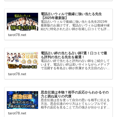
います。
電話占いウィルで復縁に強い当たる先生
【2025年最新版】
電話占いウィルで復縁に強い当たる先生2023年
最新版のお届けです。電話占いウィルは復縁や縁
結びに特化された占い師が在籍し口コミでも評
判。霊感霊視にを得意とする先生も多く相手の気
tarot78.net
持ちや複雑な恋愛も安心して相談でき良いアドバ
イスを頂けます。
電話占い絆の当たる占い師7選！口コミで最
も評判の当たる先生を厳選！
電話占い絆で当たると評判の占い師をご紹介して
います。電話占い絆は若いサイトながらメディア
で活躍する有名占い師が所属する大注目の占いサ
イト。復縁に強く高い的中率を誇る当たる先生が
tarot78.net
多数在籍。全ての占い師で10分無料のお試し鑑
定もできますよ！
思念伝達は本物？相手の反応からわかるその
力と跳ね返りの代償
思念伝達は念を使って自分の思いを相手に伝える
方法。思念伝達のやり方はとてもシンプルです。
相手の反応を見ることで力の強さが分かります。
ネガティブな思いは特に力が強く跳ね返るのリス
tarot78.net
クもあるので自己責任という覚悟も必要です。