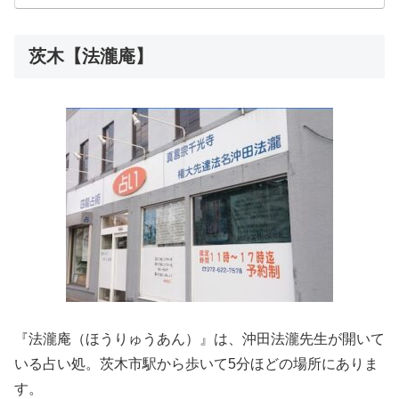
茨木【法瀧庵】
『法瀧庵（ほうりゅうあん）』は、沖田法瀧先生が開いて
いる占い処。茨木市駅から歩いて5分ほどの場所にありま
す。