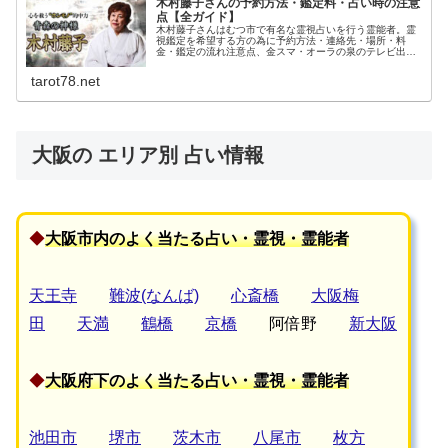
木村藤子さんの予約方法・鑑定料・占い時の注意
点【全ガイド】
木村藤子さんはむつ市で有名な霊視占いを行う霊能者。霊
視鑑定を希望する方の為に予約方法・連絡先・場所・料
金・鑑定の流れ注意点、金スマ・オーラの泉のテレビ出演
時のエピソードなどを含めてご紹介しています。下北半島
の恐山はイタコや霊媒師で知られている場所です。
tarot78.net
大阪の エリア別 占い情報
◆
大阪市内のよく当たる占い・霊視・霊能者
天王寺
難波(なんば)
心斎橋
大阪梅
田
天満
鶴橋
京橋
阿倍野
新大阪
◆
大阪府下のよく当たる占い・霊視・霊能者
池田市
堺市
茨木市
八尾市
枚方