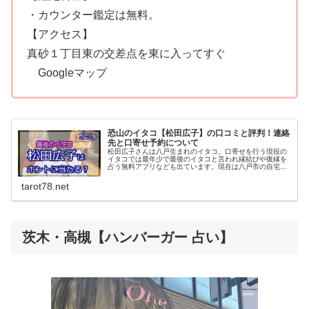
・カウンター鑑定は無料。
【アクセス】
真砂１丁目東の交差点を東に入ってすぐ
Googleマップ
恐山のイタコ【松田広子】の口コミと評判！連絡
先と口寄せ予約について
松田広子さんは八戸生まれのイタコ。口寄せを行う現役の
イタコでは最年少で最後のイタコと言われ縁結びや復縁を
占う無料アプリなども出ています。現在は八戸市の自宅で
鑑定もおこなっていて連絡先から予約可能です。料金も安
く口コミでは当たると評判のようです。
tarot78.net
茨木・高槻【ハンバーガー 占い】