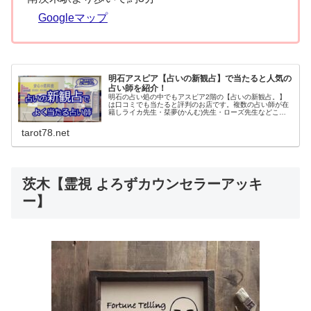
Googleマップ
明石アスピア【占いの新観占】で当たると人気の
占い師を紹介！
明石の占い処の中でもアスピア2階の【占いの新観占。】
は口コミでも当たると評判のお店です。複数の占い師が在
籍しライカ先生・栞夢(かんむ)先生・ローズ先生などこれ
までに高い人気を誇る先生も多数います。タロットや手相
は５分６００円～と安い料金も魅力です。
tarot78.net
茨木【霊視 よろずカウンセラーアッキ
ー】