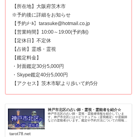
【所在地】大阪府茨木市
※予約後に詳細をお知らせ
【予約ﾒｰﾙ】tarasuke@hotmail.co.jp
【営業時間】10:00～19:00(予約制)
【定休日】不定休
【占術】霊感・霊視
【鑑定料金】
・対面鑑定30分5,000円
・Skype鑑定40分5,000円
【アクセス】茨木市駅より歩いて約5分
神戸市北区の占い師・霊視・霊能者を紹介☆
神戸市北区の占い師・霊視・霊能者情報を紹介していま
す。神戸市北区にはスピリチュアル（霊視鑑定）や霊媒師
などの霊能者がいます。鑑定や予約方法についての情報で
す。の口コミで評判の人気占い師さんは予約制の場合もあ
りますので予約を入れてお出かけくださいね。
tarot78.net