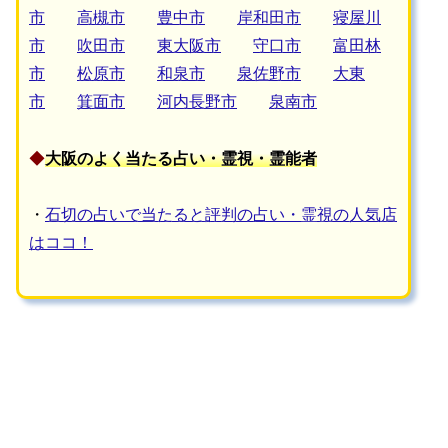
市
高槻市
豊中市
岸和田市
寝屋川
市
吹田市
東大阪市
守口市
富田林
市
松原市
和泉市
泉佐野市
大東
市
箕面市
河内長野市
泉南市
◆
大阪のよく当たる占い・霊視・霊能者
・
石切の占いで当たると評判の占い・霊視の人気店
はココ！