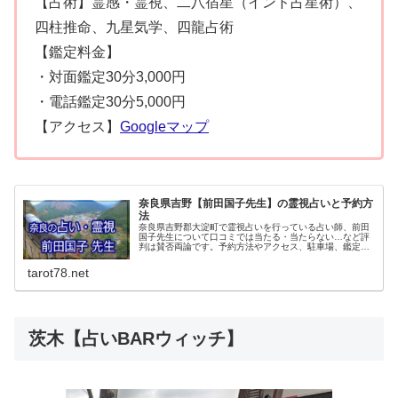
【占術】霊感・霊視、二八宿星（インド占星術）、
四柱推命、九星気学、四龍占術
【鑑定料金】
・対面鑑定30分3,000円
・電話鑑定30分5,000円
【アクセス】
Googleマップ
奈良県吉野【前田国子先生】の霊視占いと予約方
法
奈良県吉野郡大淀町で霊視占いを行っている占い師、前田
国子先生について口コミでは当たる・当たらない…など評
判は賛否両論です。予約方法やアクセス、駐車場、鑑定料
金、などについてご紹介していきます。前田国子先生の霊
視鑑定は完全予約制なので必ず予約してくださいね。
tarot78.net
茨木【占いBARウィッチ】