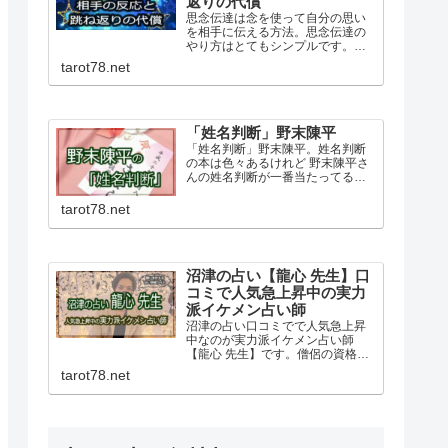
返りの代償
思念伝達は念を使って自分の思い
を相手に伝える方法。思念伝達の
やり方はとてもシンプルです。相
手の反応を見ることで力の強さが
tarot78.net
分かります。ネガティブな思いは
特に力が強く跳ね返るのリスクも
あるので自己責任という覚悟も必
要です。
「姓名判断」野末陳平
「姓名判断」野末陳平。姓名判断
の本は色々あるけれど 野末陳平さ
んの姓名判断が一番当たってる気
がします。総画数とサイドの画数
を見るだけでも名前で人生や運命
tarot78.net
がこんなにも決まってしまうのか
と驚かされます。野末陳平さんの
「姓名判断」はおすすめです。
沼津の占い【龍心 先生】口
コミで人気急上昇中の実力
派イケメン占い師
沼津の占い口コミでで人気急上昇
中なのが実力派イケメン占い師
【龍心 先生】です。僧侶の資格も
持っておられる龍心先生のもとに
tarot78.net
は恋愛・結婚・仕事の悩みなど
日々幅広い相談があります。占い
の流れや特徴、予約方法や料金な
ど詳しく紹介しています。