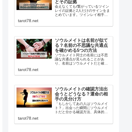
とその証拠
会えなくてもr繋がっているツイン
レイの証拠と2人だけのサインをま
とめています。ツインレイ相手の
考えや行動に共感するエンパシー
tarot78.net
や、シンクロニシティ…離れてい
ても繋がっているサインは幾つも
あります。ツインレイとの繋がり
を深める方法も詳しく解説！
ソウルメイトは名前が似て
る？名前の不思議な共通点
を確かめる5つの方法
ソウルメイト同士の名前には不思
議な共通点が見られることがあ
り、名前はソウルメイトだと確か
める一つの方法です。名前が似て
tarot78.net
いる、名前の由来が似ている、ニ
ックネームが似ているなどを基に
前世からホントに縁がある人の見
分け方を詳しく紹介しています。
ソウルメイトの確認方法出
会うとどうなる？運命の相
手の見分け方
「もしかしてあの人はソウルメイ
ト？」出会った瞬間にソウルメイ
トだと分かる確認方法、具体的な
見分け方また出会うとどうなるか
tarot78.net
ソウルメイトとツインレイの違い
などを詳しく説明しています。目
印はなくても運命の相手は自分自