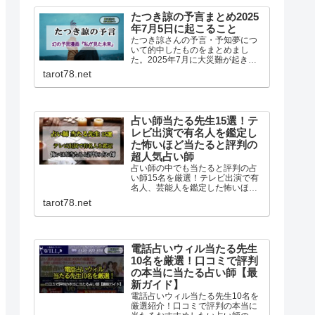
たつき諒の予言まとめ2025
年7月5日に起こること
たつき諒さんの予言・予知夢につ
いて的中したものをまとめまし
た。2025年7月に大災難が起きる
という予言や復刻版『私が見た未
tarot78.net
来 完全版』についても書いていま
す。
占い師当たる先生15選！テ
レビ出演で有名人を鑑定し
た怖いほど当たると評判の
超人気占い師
占い師の中でも当たると評判の占
い師15名を厳選！テレビ出演で有
名人、芸能人を鑑定した怖いほど
当たるめちゃくちゃ当たると超人
tarot78.net
気の占い師15名です。マツコ会
議、ダウンタウンDX、すっきりな
どのTV他雑誌でも人気の占い師一
挙紹介です！
電話占いウィル当たる先生
10名を厳選！口コミで評判
の本当に当たる占い師【最
新ガイド】
電話占いウィル当たる先生10名を
厳選紹介！口コミで評判の本当に