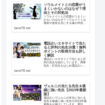
身が一番分よく判っています。
ソウルメイトとの恋愛がう
まくいかないのはなぜ？理
由とその対処法
ソウルメイトとの恋愛がうまくい
かないのはなぜ？ソウルメイトは
運命や使命を共にする魂の伴侶。
深いかかわりを持ってるはずなの
tarot78.net
に恋愛がうまくいかない結婚でき
ないとよくいわれます。なぜうま
くいかないのか理由と対処法を調
べました。
電話占いエキサイトで当た
ると評判の先生10選！無料
ポイントの取得方法も詳し
く解説
電話占いエキサイトで当たると評
判の先生を紹介しています。周華
先生・灯先生をはじめ電話占いエ
キサイトは有名占い師だけでなく
tarot78.net
高い的中率を誇る当たると評判の
占い師が複数在籍。初回無料ポイ
ントが6400ptあるのでお得に無料
鑑定が体験できます。
ヴェルニの当たる先生＆復
縁に強い先生【2023年最新
版】
電話占いヴェルニの本当に当たる
先生＆復縁に強い先生の2023年最
新版をお届けしています。電話占