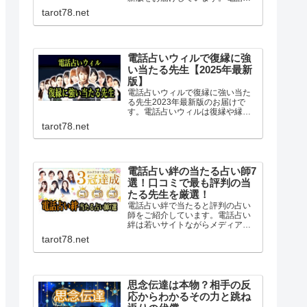
いヴェルニではオーディション審
tarot78.net
査だけでなく各地の当たると評判
の占い師と交渉し専属契約を結ん
でいるため復縁に強い先生も複数
在籍しています。
電話占いウィルで復縁に強
い当たる先生【2025年最新
版】
電話占いウィルで復縁に強い当た
る先生2023年最新版のお届けで
す。電話占いウィルは復縁や縁結
びに特化された占い師が在籍し口
tarot78.net
コミでも評判。霊感霊視にを得意
とする先生も多く相手の気持ちや
複雑な恋愛も安心して相談でき良
いアドバイスを頂けます。
電話占い絆の当たる占い師7
選！口コミで最も評判の当
たる先生を厳選！
電話占い絆で当たると評判の占い
師をご紹介しています。電話占い
絆は若いサイトながらメディアで
活躍する有名占い師が所属する大
tarot78.net
注目の占いサイト。復縁に強く高
い的中率を誇る当たる先生が多数
在籍。全ての占い師で10分無料の
お試し鑑定もできますよ！
思念伝達は本物？相手の反
応からわかるその力と跳ね