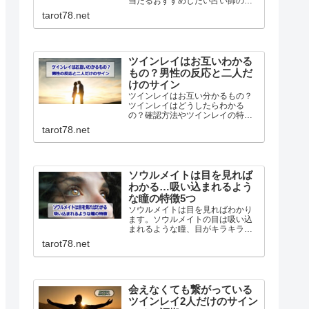
当たるおすすめしたい占い師の最
新ガイド完全版です。本物の先生
tarot78.net
の選び方や人気の理由またどんな
人に向いているのか、良い口コミ
も悪い口コミも丸っと紹介してい
きます！
ツインレイはお互いわかる
もの？男性の反応と二人だ
けのサイン
ツインレイはお互い分かるもの？
ツインレイはどうしたらわかる
の？確認方法やツインレイの特
徴、二人だけに分かるサイン。ま
tarot78.net
た男性が気づいた時どうなるの
か、ツインレイ男性の反応につい
てわかりやすく解説していきま
す。
ソウルメイトは目を見れば
わかる…吸い込まれるよう
な瞳の特徴5つ
ソウルメイトは目を見ればわかり
ます。ソウルメイトの目は吸い込
まれるような瞳、目がキラキラと
輝いて見えるなどの特徴がありま
tarot78.net
す。特にツインレイの場合男性は
強い直観力で判断を間違えること
はありません。逆に女性は間違う
ことが多いので注意が必要です。
会えなくても繋がっている
ツインレイ2人だけのサイン