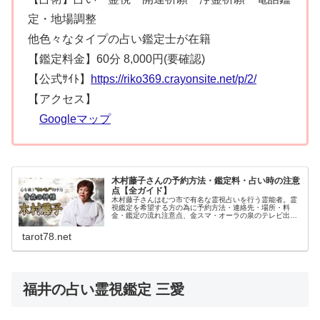
定・地場調整
他色々なタイプの占い鑑定士が在籍
【鑑定料金】60分 8,000円(要確認)
【公式ｻｲﾄ】
https://riko369.crayonsite.net/p/2/
【アクセス】
Googleマップ
木村藤子さんの予約方法・鑑定料・占い時の注意
点【全ガイド】
木村藤子さんはむつ市で有名な霊視占いを行う霊能者。霊
視鑑定を希望する方の為に予約方法・連絡先・場所・料
金・鑑定の流れ注意点、金スマ・オーラの泉のテレビ出演
時のエピソードなどを含めてご紹介しています。下北半島
の恐山はイタコや霊媒師で知られている場所です。
tarot78.net
福井の占い霊視鑑定 三愛