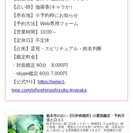
【占い師】伽羅香(キャラか）
【所在地】※予約時にお知らせ
【予約方法】Web専用フォーム
【営業時間】10:00～
【定休日】不定休
【占術】霊視・スピリチュアル・姓名判断
【鑑定料金】
・対面鑑定 60分 8,000円
・skype鑑定 60分 7,000円
【公式ｻｲﾄ】
https://select-
type.com/s/hoshinoshizuku-kyaraka
栃木市の占い【臼井神感所】の霊視鑑定・予約方
法と口コミ
栃木市の占い処【臼井（うすい）神感所】では女性占い師
で霊感・霊視・透視などの力を持つ女性占い師、日巫女(ひ
みこ)先生による霊視鑑定を体験できます。対面鑑定の他電