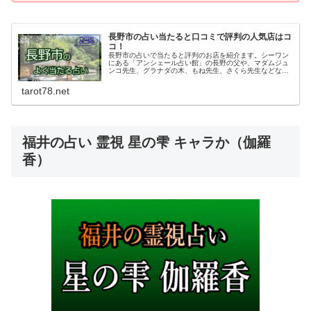
長野市の占い当たると口コミで評判の人気店はコ
コ！
長野市の占いで当たると評判のお店を紹介ます。シーワン
にある「アンシェール占い館」の長野の父や、マダムジュ
ンコ先生、グラナダの木、もね先生、さくら先生などなど
人気の占いスポットがたくさんあります。口コミで人気の
占いは事前に予約の上お出かけくださいね！
tarot78.net
福井の占い 霊視 星の雫 キャラか（伽羅
香）