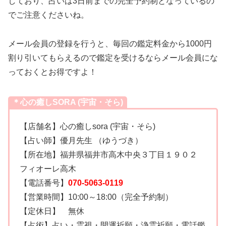
しており、占いは3日前までの完全予約制となっているの
でご注意くださいね。
メール会員の登録を行うと、毎回の鑑定料金から1000円
割り引いてもらえるので鑑定を受けるならメール会員にな
っておくとお得ですよ！
＊心の癒しSORA (宇宙・そら)
【店舗名】心の癒しsora (宇宙・そら)
【占い師】優月先生 （ゆうづき）
【所在地】福井県福井市高木中央３丁目１９０２
フィオーレ高木
【電話番号】
070-5063-0119
【営業時間】10:00～18:00（完全予約制）
【定休日】 無休
【占術】占い・霊視・開運祈願・浄霊祈願・電話鑑