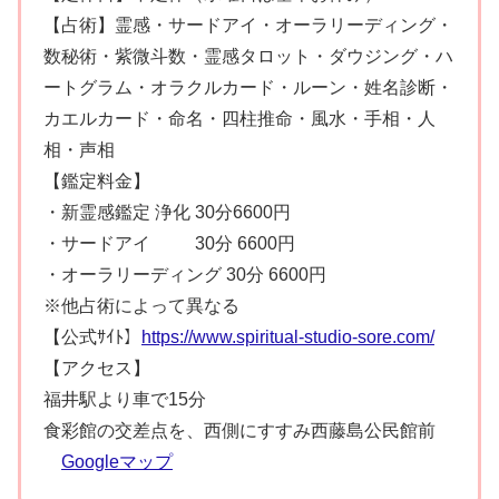
【占術】霊感・サードアイ・オーラリーディング・
数秘術・紫微斗数・霊感タロット・ダウジング・ハ
ートグラム・オラクルカード・ルーン・姓名診断・
カエルカード・命名・四柱推命・風水・手相・人
相・声相
【鑑定料金】
・新霊感鑑定 浄化 30分6600円
・サードアイ 30分 6600円
・オーラリーディング 30分 6600円
※他占術によって異なる
【公式ｻｲﾄ】
https://www.spiritual-studio-sore.com/
【アクセス】
福井駅より車で15分
食彩館の交差点を、西側にすすみ西藤島公民館前
Googleマップ