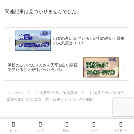
関連記事は見つかりませんでした。
山梨の占い師 当たると評判の占い・霊視
の人気店はココ！
浜松の占いはんりんさん天平台占い講座
で当たると大好評だった占い師！
ホーム
福井県の占い師霊能者
福井の占い師当た
る霊視鑑定ならココ！本当は教えたくない特別編！
ホーム
シェア
目次へ
トップ
サイドバー