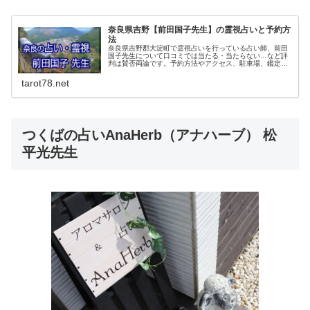
奈良県吉野【前田国子先生】の霊視占いと予約方
法
奈良県吉野郡大淀町で霊視占いを行っている占い師、前田
国子先生について口コミでは当たる・当たらない…など評
判は賛否両論です。予約方法やアクセス、駐車場、鑑定料
金、などについてご紹介していきます。前田国子先生の霊
視鑑定は完全予約制なので必ず予約してくださいね。
tarot78.net
つくばの占いAnaHerb（アナハーブ） 松
平光先生