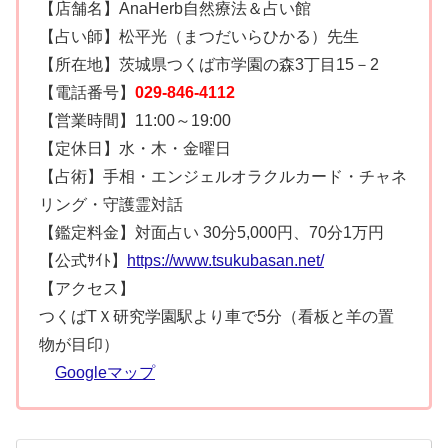
【店舗名】AnaHerb自然療法＆占い館
【占い師】松平光（まつだいらひかる）先生
【所在地】茨城県つくば市学園の森3丁目15－2
【電話番号】
029-846-4112
【営業時間】11:00～19:00
【定休日】水・木・金曜日
【占術】手相・エンジェルオラクルカード・チャネ
リング・守護霊対話
【鑑定料金】対面占い 30分5,000円、70分1万円
【公式ｻｲﾄ】
https://www.tsukubasan.net/
【アクセス】
つくばTＸ研究学園駅より車で5分（看板と羊の置
物が目印）
Googleマップ