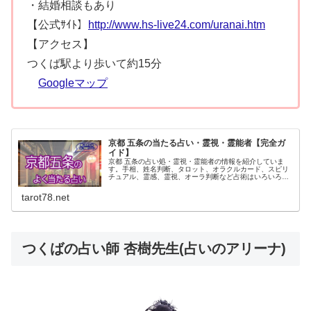
・結婚相談もあり
【公式ｻｲﾄ】
http://www.hs-live24.com/uranai.htm
【アクセス】
つくば駅より歩いて約15分
Googleマップ
京都 五条の当たる占い・霊視・霊能者【完全ガ
イド】
京都 五条の占い処・霊視・霊能者の情報を紹介していま
す。手相、姓名判断、タロット、オラクルカード、スピリ
チュアル、霊感、霊視、オーラ判断など占術はいろいろ。
口コミで評判の人気占い師さんは予約制の場合もあります
ので事前に予約を入れてお出かけくださいね。
tarot78.net
つくばの占い師 杏樹先生(占いのアリーナ)