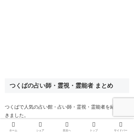
つくばの占い師・霊視・霊能者 まとめ
つくばで人気の占い館・占い師・霊視・霊能者を紹介して
きました。
ホーム
シェア
目次へ
トップ
サイドバー
あなたが探している占いは、見つかりましたか？