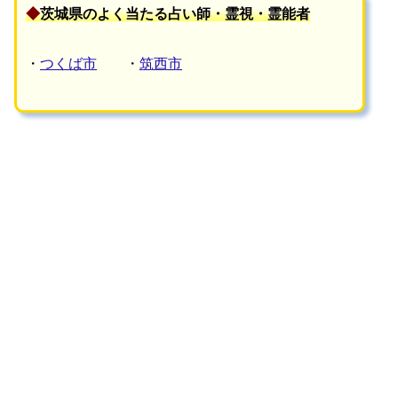
◆
茨城
県のよく当たる占い師・霊視・霊能者
・
つくば市
・
筑西市