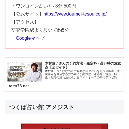
・ワンコイン占い7～8分 500円
【公式サイト】
https://www.toumei-tesou.co.jp/
【アクセス】
研究学園駅より歩いて約5分
Googleマップ
木村藤子さんの予約方法・鑑定料・占い時の注意
点【全ガイド】
木村藤子さんはむつ市で有名な霊視占いを行う霊能者。霊
視鑑定を希望する方の為に予約方法・連絡先・場所・料
金・鑑定の流れ注意点、金スマ・オーラの泉のテレビ出演
時のエピソードなどを含めてご紹介しています。下北半島
の恐山はイタコや霊媒師で知られている場所です。
tarot78.net
つくば占い館 アメジスト