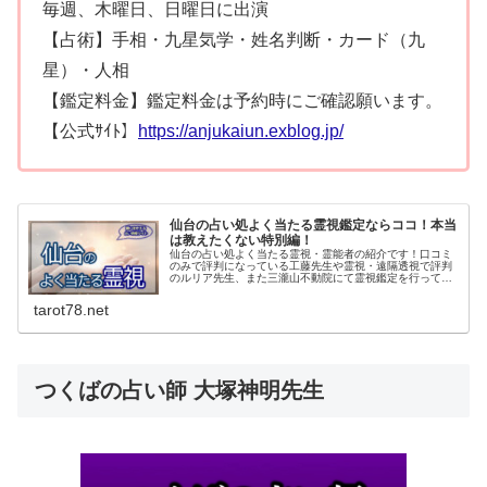
毎週、木曜日、日曜日に出演
【占術】手相・九星気学・姓名判断・カード（九
星）・人相
【鑑定料金】鑑定料金は予約時にご確認願います。
【公式ｻｲﾄ】
https://anjukaiun.exblog.jp/
仙台の占い処よく当たる霊視鑑定ならココ！本当
は教えたくない特別編！
仙台の占い処よく当たる霊視・霊能者の紹介です！口コミ
のみで評判になっている工藤先生や霊視・遠隔透視で評判
のルリア先生、また三瀧山不動院にて霊視鑑定を行ってい
た永澄先生などなど…。恋愛・結婚・仕事・前世などスピ
リチュアル鑑定のとっておきをご紹介します。
tarot78.net
つくばの占い師 大塚神明先生