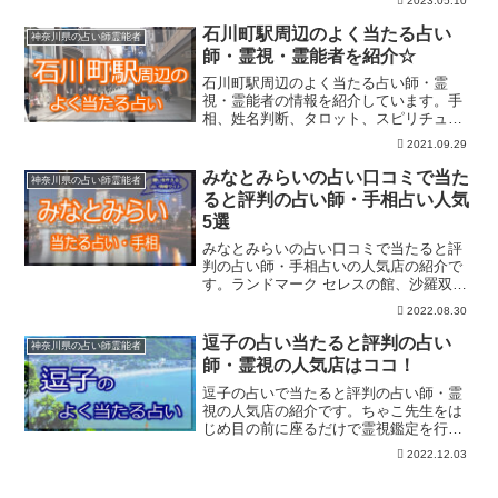
2023.05.10
の神公社など人気の占いが幾つもありま
す。事前予約の上お出かけくださいね。
石川町駅周辺のよく当たる占い
神奈川県の占い師霊能者
師・霊視・霊能者を紹介☆
石川町駅周辺のよく当たる占い師・霊
視・霊能者の情報を紹介しています。手
相、姓名判断、タロット、スピリチュア
ル、霊感、霊視、オーラ判断など占術は
2021.09.29
いろいろ。口コミで評判の人気占い師さ
んは予約制の場合もありますので事前に
みなとみらいの占い口コミで当た
神奈川県の占い師霊能者
予約を入れてお出かけくださいね。
ると評判の占い師・手相占い人気
5選
みなとみらいの占い口コミで当たると評
判の占い師・手相占いの人気店の紹介で
す。ランドマーク セレスの館、沙羅双
樹、ワールドポーターズの東明館、スー
2022.08.30
パー手相占いの西谷先生、琉球ユタはる
など的中率の高い鑑定が特徴です。
逗子の占い当たると評判の占い
神奈川県の占い師霊能者
師・霊視の人気店はココ！
逗子の占いで当たると評判の占い師・霊
視の人気店の紹介です。ちゃこ先生をは
じめ目の前に座るだけで霊視鑑定を行う
セイレン先生、チャネリングの土屋先生
2022.12.03
など人気の占いが幾つもります。事前予
約の上お出かけくださいね。