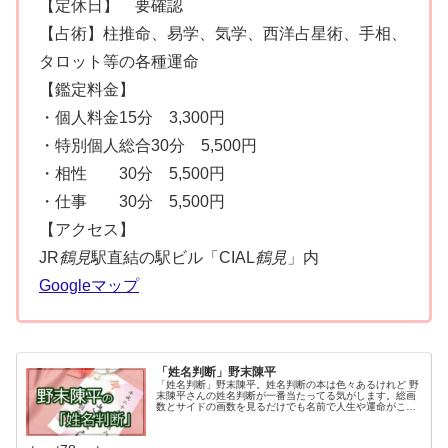
【定休日】 要確認
【占術】柱推命、易学、気学、西洋占星術、手相、
タロット等の各種運命
【鑑定料金】
・個人料金15分 3,300円
・特別個人総合30分 5,500円
・相性 30分 5,500円
・仕事 30分 5,500円
【アクセス】
JR
鶴見
駅直結の駅ビル「CIAL
鶴見
」内
Googleマップ
「姓名判断」野末陳平
「姓名判断」野末陳平。姓名判断の本は色々あるけれど 野
末陳平さんの姓名判断が一番当たってる気がします。総画
数とサイドの画数を見るだけでも名前で人生や運命がこん
なにも決まってしまうのかと驚かされます。野末陳平さん
の「姓名判断」はおすすめです。