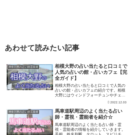
あわせて読みたい記事
相模大野の占い当たると口コミで
神奈川県の占い師霊能者
人気の占いの館・占いカフェ【完
全ガイド】
相模大野の占い当たると口コミで人気の
占いの館・占いカフェの紹介です。相模
大野にはウィンドフォーチュンやチェリ
ーブロッサム、ステスクのマリフォーチ
2022.12.03
ュン、占いひまわり、占いおじさんなど
人気の占いが幾つもあります。事前予約
馬車道駅周辺のよく当たる占い
神奈川県の占い師霊能者
の上お出かけくださいね。
師・霊視・霊能者を紹介☆
馬車道駅周辺のよく当たる占い師・霊
視・霊能者の情報を紹介していきます。
手相、姓名判断、タロット、スピリチュ