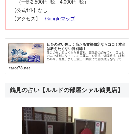
（一部2,500円+税、4,000円+税）
【公式ｻｲﾄ】なし
【アクセス】
Googleマップ
仙台の占い処よく当たる霊視鑑定ならココ！本当
は教えたくない特別編！
仙台の占い処よく当たる霊視・霊能者の紹介です！口コミ
のみで評判になっている工藤先生や霊視・遠隔透視で評判
のルリア先生、また三瀧山不動院にて霊視鑑定を行ってい
た永澄先生などなど…。恋愛・結婚・仕事・前世などスピ
リチュアル鑑定のとっておきをご紹介します。
tarot78.net
鶴見の占い【ルルドの部屋シァル鶴見店】