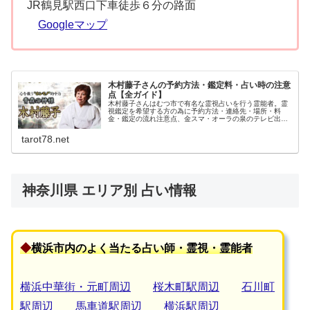
JR鶴見駅西口下車徒歩６分の路面
Googleマップ
木村藤子さんの予約方法・鑑定料・占い時の注意
点【全ガイド】
木村藤子さんはむつ市で有名な霊視占いを行う霊能者。霊
視鑑定を希望する方の為に予約方法・連絡先・場所・料
金・鑑定の流れ注意点、金スマ・オーラの泉のテレビ出演
時のエピソードなどを含めてご紹介しています。下北半島
の恐山はイタコや霊媒師で知られている場所です。
tarot78.net
神奈川県 エリア別 占い情報
◆
横浜市内
のよく当たる占い師・霊視・霊能者
横浜中華街・元町周辺
桜木町駅周辺
石川町
駅周辺
馬車道駅周辺
横浜駅周辺