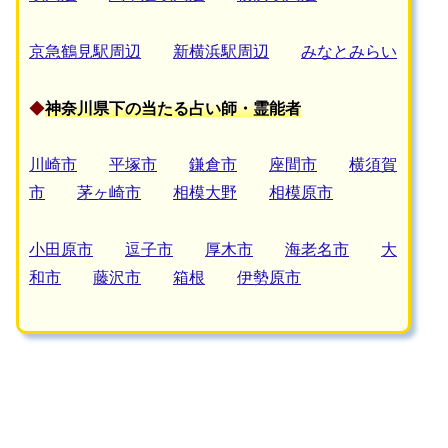
京急鶴見駅周辺
新横浜駅周辺
みなとみらい
◆
神奈川県下の当たる占い師・霊能者
川崎市
平塚市
鎌倉市
座間市
横須賀
市
茅ヶ崎市
相模大野
相模原市
小田原市
逗子市
厚木市
海老名市
大
和市
藤沢市
箱根
伊勢原市