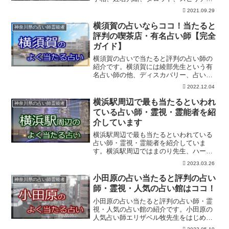
アル、霊感、霊視、オーラ判断など占術
2021.09.29
はいろいろ。口コミで評判の人気占い師
さんは予約制の場合もありますので事前
横須賀の占いならココ！当たると
神奈川県の占い師霊能者
に予約を入れてお出かけくださいね。
評判の喫茶店・有名占い師【完全
ガイド】
横須賀の占いで当たると評判の占い師の
紹介です。横須賀には綾部先生という有
名占い師の他、ディスカバリー、占い喫
茶店の森崎ポケット、モアーズの占いな
2022.12.04
ど人気の占いが幾つもあります。事前予
約しておくと鑑定迄がスムーズです。
横浜駅周辺で最も当たるといわれ
神奈川県の占い師霊能者
ている占い師・霊視・霊能者を紹
介しています
横浜駅周辺で最も当たるといわれている
占い師・霊視・霊能者を紹介していま
す。横浜駅周辺ではまのり先生、ハーフ
ムーン、キロヤスノリ先生、愛タロッ
2023.03.26
ト、竹下先生、セラピールームテラ開運
館ヨドバシ鑑定所など人気の占いスポッ
小田原の占い当たると評判の占い
神奈川県の占い師霊能者
トがいくつもあります！
師・霊視・人気の占い館はココ！
小田原の占い当たると評判の占い師・霊
視・人気の占い館の紹介です。小田原の
人気占い師エリザベル牧先生をはじめル
ルドの部屋、ラスカ、手相の藍先生、epo