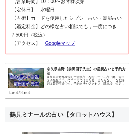
【営業時間】10：00〜お客様次第
【定休日】 水曜日
【占術】カードを使用したジプシー占い・霊能占い
【鑑定料金】どの様な占い相談でも，一度につき
7,500円（税込）
【アクセス】
Googleマップ
奈良県吉野【前田国子先生】の霊視占いと予約方
法
奈良県吉野郡大淀町で霊視占いを行っている占い師、前田
国子先生について口コミでは当たる・当たらない…など評
判は賛否両論です。予約方法やアクセス、駐車場、鑑定料
金、などについてご紹介していきます。前田国子先生の霊
視鑑定は完全予約制なので必ず予約してくださいね。
tarot78.net
鶴見ミナールの占い【タロットハウス】