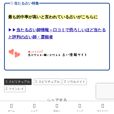
当たる占い特集
最も的中率が高いと言われている占いがこちらに
▶▶
当たる占い師情報～口コミで恐ろしいほど当たる
と評判の占い師・霊能者
スピリチュアル
スピリチュアル
ソウルメイト
ツインレイ
シェアする
X
Pinterest
コピー
ホーム
シェア
目次へ
トップ
サイドバー