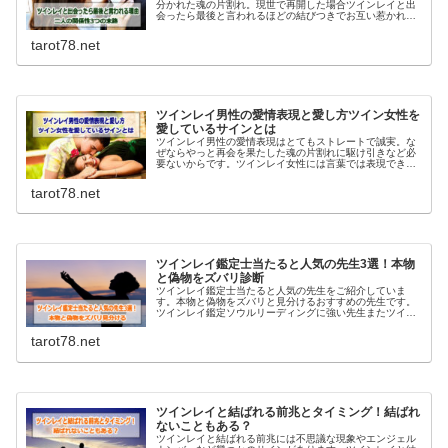
分かれた魂の片割れ。現世で再開した場合ツインレイと出
会ったら最後と言われるほどの結びつきでお互い惹かれあ
います。再会を果たした二人の関係性3つの末路をお伝え
していきます。
tarot78.net
ツインレイ男性の愛情表現と愛し方ツイン女性を
愛しているサインとは
ツインレイ男性の愛情表現はとてもストレートで誠実。な
ぜならやっと再会を果たした魂の片割れに駆け引きなど必
要ないからです。ツインレイ女性には言葉では表現できな
いほどの一途な愛情表現を行動に移してくれます。
tarot78.net
ツインレイ鑑定士当たると人気の先生3選！本物
と偽物をズバリ診断
ツインレイ鑑定士当たると人気の先生をご紹介していま
す。本物と偽物をズバリと見分けるおすすめの先生です。
ツインレイ鑑定ソウルリーディングに強い先生またツイン
レイ鑑定を受ける際のポイントもお伝えしています。
tarot78.net
ツインレイと結ばれる前兆とタイミング！結ばれ
ないこともある？
ツインレイと結ばれる前兆には不思議な現象やエンジェル