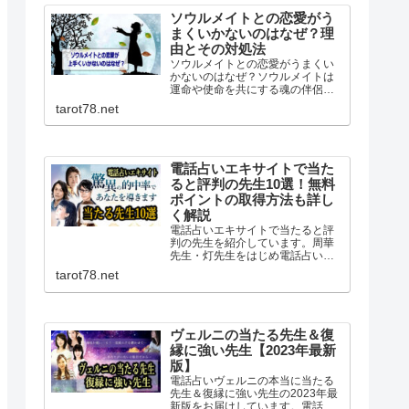
身が一番分よく判っています。
ソウルメイトとの恋愛がう
まくいかないのはなぜ？理
由とその対処法
ソウルメイトとの恋愛がうまくい
かないのはなぜ？ソウルメイトは
運命や使命を共にする魂の伴侶。
深いかかわりを持ってるはずなの
tarot78.net
に恋愛がうまくいかない結婚でき
ないとよくいわれます。なぜうま
くいかないのか理由と対処法を調
べました。
電話占いエキサイトで当た
ると評判の先生10選！無料
ポイントの取得方法も詳し
く解説
電話占いエキサイトで当たると評
判の先生を紹介しています。周華
先生・灯先生をはじめ電話占いエ
キサイトは有名占い師だけでなく
tarot78.net
高い的中率を誇る当たると評判の
占い師が複数在籍。初回無料ポイ
ントが6400ptあるのでお得に無料
鑑定が体験できます。
ヴェルニの当たる先生＆復
縁に強い先生【2023年最新
版】
電話占いヴェルニの本当に当たる
先生＆復縁に強い先生の2023年最
新版をお届けしています。電話占