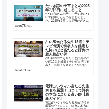
たつき諒の予言まとめ2025
年7月5日に起こること
たつき諒さんの予言・予知夢につ
いて的中したものをまとめまし
た。2025年7月に大災難が起きる
という予言や復刻版『私が見た未
tarot78.net
来 完全版』についても書いていま
す。
占い師当たる先生15選！テ
レビ出演で有名人を鑑定し
た怖いほど当たると評判の
超人気占い師
占い師の中でも当たると評判の占
い師15名を厳選！テレビ出演で有
名人、芸能人を鑑定した怖いほど
当たるめちゃくちゃ当たると超人
tarot78.net
気の占い師15名です。マツコ会
議、ダウンタウンDX、すっきりな
どのTV他雑誌でも人気の占い師一
挙紹介です！
電話占いウィル当たる先生
10名を厳選！口コミで評判
の本当に当たる占い師【最
新ガイド】
電話占いウィル当たる先生10名を
厳選紹介！口コミで評判の本当に