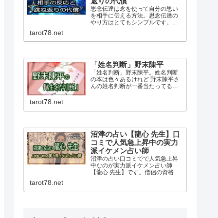
返りの代償
思念伝達は念を使って自分の思い
を相手に伝える方法。思念伝達の
やり方はとてもシンプルです。相
手の反応を見ることで力の強さが
tarot78.net
分かります。ネガティブな思いは
特に力が強く跳ね返るのリスクも
あるので自己責任という覚悟も必
要です。
「姓名判断」野末陳平
「姓名判断」野末陳平。姓名判断
の本は色々あるけれど 野末陳平さ
んの姓名判断が一番当たってる気
がします。総画数とサイドの画数
を見るだけでも名前で人生や運命
tarot78.net
がこんなにも決まってしまうのか
と驚かされます。野末陳平さんの
「姓名判断」はおすすめです。
沼津の占い【龍心 先生】口
コミで人気急上昇中の実力
派イケメン占い師
沼津の占い口コミでで人気急上昇
中なのが実力派イケメン占い師
【龍心 先生】です。僧侶の資格も
持っておられる龍心先生のもとに
tarot78.net
は恋愛・結婚・仕事の悩みなど
日々幅広い相談があります。占い
の流れや特徴、予約方法や料金な
ど詳しく紹介しています。