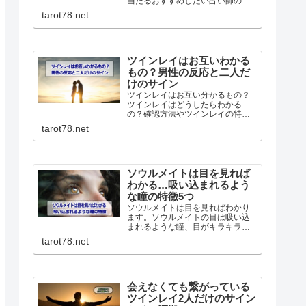
当たるおすすめしたい占い師の最
新ガイド完全版です。本物の先生
tarot78.net
の選び方や人気の理由またどんな
人に向いているのか、良い口コミ
も悪い口コミも丸っと紹介してい
きます！
ツインレイはお互いわかる
もの？男性の反応と二人だ
けのサイン
ツインレイはお互い分かるもの？
ツインレイはどうしたらわかる
の？確認方法やツインレイの特
徴、二人だけに分かるサイン。ま
tarot78.net
た男性が気づいた時どうなるの
か、ツインレイ男性の反応につい
てわかりやすく解説していきま
す。
ソウルメイトは目を見れば
わかる…吸い込まれるよう
な瞳の特徴5つ
ソウルメイトは目を見ればわかり
ます。ソウルメイトの目は吸い込
まれるような瞳、目がキラキラと
輝いて見えるなどの特徴がありま
tarot78.net
す。特にツインレイの場合男性は
強い直観力で判断を間違えること
はありません。逆に女性は間違う
ことが多いので注意が必要です。
会えなくても繋がっている
ツインレイ2人だけのサイン