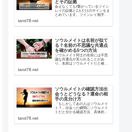
とその証拠
会えなくてもr繋がっているツイン
レイの証拠と2人だけのサインをま
とめています。ツインレイ相手の
考えや行動に共感するエンパシー
tarot78.net
や、シンクロニシティ…離れてい
ても繋がっているサインは幾つも
あります。ツインレイとの繋がり
を深める方法も詳しく解説！
ソウルメイトは名前が似て
る？名前の不思議な共通点
を確かめる5つの方法
ソウルメイト同士の名前には不思
議な共通点が見られることがあ
り、名前はソウルメイトだと確か
める一つの方法です。名前が似て
tarot78.net
いる、名前の由来が似ている、ニ
ックネームが似ているなどを基に
前世からホントに縁がある人の見
分け方を詳しく紹介しています。
ソウルメイトの確認方法出
会うとどうなる？運命の相
手の見分け方
「もしかしてあの人はソウルメイ
ト？」出会った瞬間にソウルメイ
トだと分かる確認方法、具体的な
見分け方また出会うとどうなるか
tarot78.net
ソウルメイトとツインレイの違い
などを詳しく説明しています。目
印はなくても運命の相手は自分自