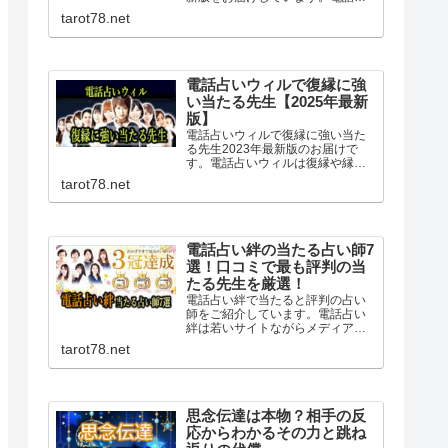
いヴェルニではオーディション審
tarot78.net
査だけでなく各地の当たると評判
の占い師と交渉し専属契約を結ん
でいるため復縁に強い先生も複数
在籍しています。
電話占いウィルで復縁に強
い当たる先生【2025年最新
版】
電話占いウィルで復縁に強い当た
る先生2023年最新版のお届けで
す。電話占いウィルは復縁や縁結
びに特化された占い師が在籍し口
tarot78.net
コミでも評判。霊感霊視にを得意
とする先生も多く相手の気持ちや
複雑な恋愛も安心して相談でき良
いアドバイスを頂けます。
電話占い絆の当たる占い師7
選！口コミで最も評判の当
たる先生を厳選！
電話占い絆で当たると評判の占い
師をご紹介しています。電話占い
絆は若いサイトながらメディアで
活躍する有名占い師が所属する大
tarot78.net
注目の占いサイト。復縁に強く高
い的中率を誇る当たる先生が多数
在籍。全ての占い師で10分無料の
お試し鑑定もできますよ！
思念伝達は本物？相手の反
応からわかるその力と跳ね