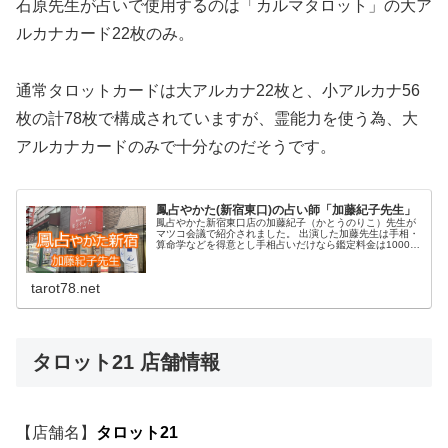
石原先生が占いで使用するのは「カルマタロット」の大ア
ルカナカード22枚のみ。
通常タロットカードは大アルカナ22枚と、小アルカナ56
枚の計78枚で構成されていますが、霊能力を使う為、大
アルカナカードのみで十分なのだそうです。
鳳占やかた(新宿東口)の占い師「加藤紀子先生」
鳳占やかた新宿東口店の加藤紀子（かとうのりこ）先生が
マツコ会議で紹介されました。 出演した加藤先生は手相・
算命学などを得意とし手相占いだけなら鑑定料金は1000円
と安いのも魅力です。新宿東口鑑定所は口コミでも評判で
相談者が行列をつくるほどの...
tarot78.net
タロット21 店舗情報
【店舗名】
タロット21