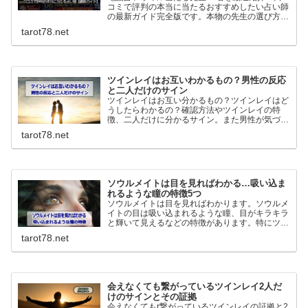
コミで評判の本当に当たるおすすめしたい占い師
の最新ガイド完全版です。本物の先生の選び方や
人気の理由またどんな人に向いているのか、良い
tarot78.net
口コミも悪い口コミも丸っと紹介していきます！
ツインレイはお互いわかるもの？男性の反応
と二人だけのサイン
ツインレイはお互い分かるもの？ツインレイはど
うしたらわかるの？確認方法やツインレイの特
徴、二人だけに分かるサイン。また男性が気づい
た時どうなるのか、ツインレイ男性の反応につい
tarot78.net
てわかりやすく解説していきます。
ソウルメイトは目を見ればわかる…吸い込ま
れるような瞳の特徴5つ
ソウルメイトは目を見ればわかります。ソウルメ
イトの目は吸い込まれるような瞳、目がキラキラ
と輝いて見えるなどの特徴があります。特にツイ
ンレイの場合男性は強い直観力で判断を間違える
tarot78.net
ことはありません。逆に女性は間違うことが多い
ので注意が必要です。
会えなくても繋がっているツインレイ2人だ
けのサインとその証拠
会えなくてもr繋がっているツインレイの証拠と2