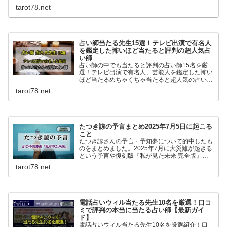
て書いてます。
tarot78.net
占い師当たる先生15選！テレビ出演で有名人
を鑑定した怖いほど当たると評判の超人気占
い師
占い師の中でも当たると評判の占い師15名を厳
選！テレビ出演で有名人、芸能人を鑑定した怖い
ほど当たるめちゃくちゃ当たると超人気の占い師
15名です。マツコ会議、ダウンタウンDX、すっ
tarot78.net
きりなどのTV他雑誌でも人気の占い師一挙紹介
です！
たつき諒の予言まとめ2025年7月5日に起こる
こと
たつき諒さんの予言・予知夢について的中したも
のをまとめました。2025年7月に大災難が起きる
という予言や復刻版『私が見た未来 完全版』に
ついても書いています。
tarot78.net
電話占いウィル当たる先生10名を厳選！口コ
ミで評判の本当に当たる占い師【最新ガイ
ド】
電話占いウィル当たる先生10名を厳選紹介！口