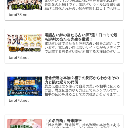
電話占いウィルで復縁に強い当たる先生2023年
最新版のお届けです。電話占いウィルは復縁や縁
結びに特化された占い師が在籍し口コミでも評
判。霊感霊視にを得意とする先生も多く相手の気
tarot78.net
持ちや複雑な恋愛も安心して相談でき良いアドバ
イスを頂けます。
電話占い絆の当たる占い師7選！口コミで最
も評判の当たる先生を厳選！
電話占い絆で当たると評判の占い師をご紹介して
います。電話占い絆は若いサイトながらメディア
で活躍する有名占い師が所属する大注目の占いサ
イト。復縁に強く高い的中率を誇る当たる先生が
tarot78.net
多数在籍。全ての占い師で10分無料のお試し鑑
定もできますよ！
思念伝達は本物？相手の反応からわかるその
力と跳ね返りの代償
思念伝達は念を使って自分の思いを相手に伝える
方法。思念伝達のやり方はとてもシンプルです。
相手の反応を見ることで力の強さが分かります。
ネガティブな思いは特に力が強く跳ね返るのリス
tarot78.net
クもあるので自己責任という覚悟も必要です。
「姓名判断」野末陳平
「姓名判断」野末陳平。姓名判断の本は色々ある