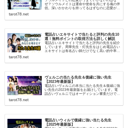
ぜ？ソウルメイトは運命や使命を共にする魂の伴
侶。深いかかわりを持ってるはずなのに恋愛がう
まくいかない結婚できないとよくいわれます。な
tarot78.net
ぜうまくいかないのか理由と対処法を調べまし
た。
電話占いエキサイトで当たると評判の先生10
選！無料ポイントの取得方法も詳しく解説
電話占いエキサイトで当たると評判の先生を紹介
しています。周華先生・灯先生をはじめ電話占い
エキサイトは有名占い師だけでなく高い的中率を
誇る当たると評判の占い師が複数在籍。初回無料
tarot78.net
ポイントが6400ptあるのでお得に無料鑑定が体
験できます。
ヴェルニの当たる先生＆復縁に強い先生
【2023年最新版】
電話占いヴェルニの本当に当たる先生＆復縁に強
い先生の2023年最新版をお届けしています。電
話占いヴェルニではオーディション審査だけでな
く各地の当たると評判の占い師と交渉し専属契約
tarot78.net
を結んでいるため復縁に強い先生も複数在籍して
います。
電話占いウィルで復縁に強い当たる先生
【2025年最新版】