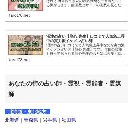
けれど 野末陳平さんの姓名判断が一番当たって
る気がします。総画数とサイドの画数を見るだけ
でも名前で人生や運命がこんなにも決まってしま
うのかと驚かされます。野末陳平さんの「姓名判
tarot78.net
断」はおすすめです。
沼津の占い【龍心 先生】口コミで人気急上昇
中の実力派イケメン占い師
沼津の占い口コミでで人気急上昇中なのが実力派
イケメン占い師【龍心 先生】です。僧侶の資格
も持っておられる龍心先生のもとには恋愛・結
婚・仕事の悩みなど日々幅広い相談があります。
tarot78.net
占いの流れや特徴、予約方法や料金など詳しく紹
介しています。
あなたの街の占い師・霊視・霊能者・霊媒
師
北海道・東北地方
北海道
｜
青森県
｜
岩手県
｜
秋田県