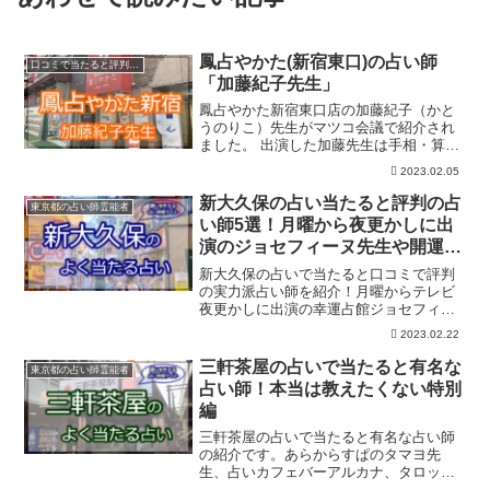
鳳占やかた(新宿東口)の占い師
口コミで当たると評判の占い師
「加藤紀子先生」
鳳占やかた新宿東口店の加藤紀子（かと
うのりこ）先生がマツコ会議で紹介され
ました。 出演した加藤先生は手相・算命
学などを得意とし手相占いだけなら鑑定
2023.02.05
料金は1000円と安いのも魅力です。新宿
東口鑑定所は口コミでも評判で相談者が
新大久保の占い当たると評判の占
東京都の占い師霊能者
行列をつくるほどの人気店です。
い師5選！月曜から夜更かしに出
演のジョセフィーヌ先生や開運の
扉占い師など完全紹介！
新大久保の占いで当たると口コミで評判
の実力派占い師を紹介！月曜からテレビ
夜更かしに出演の幸運占館ジョセフィー
ヌ先生、開運の扉のジョキンレイ先生、
2023.02.22
占いカフェのルナ先生、大久保の母など
人気の占い師さんが何人もおられます。
三軒茶屋の占いで当たると有名な
東京都の占い師霊能者
占い師！本当は教えたくない特別
編
三軒茶屋の占いで当たると有名な占い師
の紹介です。あらからすぱのタマヨ先
生、占いカフェバーアルカナ、タロット
カード占いのアドリアーナ先生、占い茶