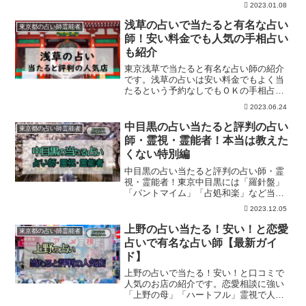
2023.01.08
柱、不思議なはんこ屋さん(霊視)など口コ
ミで人気の占いがいくつもあります。予
浅草の占いで当たると有名な占い
東京都の占い師霊能者
約するとスムーズです。
師！安い料金でも人気の手相占い
も紹介
東京浅草で当たると有名な占い師の紹介
です。浅草の占いは安い料金でもよく当
たるという予約なしでもＯＫの手相占い
も人気。ハートフル、オリーブ、ひまわ
2023.06.24
り、マーヤ、フルムーンなど口コミで人
気のおすすめ占い館がいくつもありま
中目黒の占い当たると評判の占い
東京都の占い師霊能者
す。
師・霊視・霊能者！本当は教えた
くない特別編
中目黒の占い当たると評判の占い師・霊
視・霊能者！東京中目黒には「羅針盤」
「パントマイム」「占処和楽」など当た
ると有名な占いがいくつもあります。人
2023.12.05
気の占いは電話などでの事前予約を行う
ことでスムーズに鑑定してもらえます
上野の占い当たる！安い！と恋愛
東京都の占い師霊能者
よ！
占いで有名な占い師【最新ガイ
ド】
上野の占いで当たる！安い！と口コミで
人気のお店の紹介です。恋愛相談に強い
「上野の母」「ハートフル」霊視で人気
の「占い魔女ゆかり先生」マルイの「開