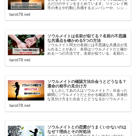
人だけのサインをまとめています。ツインレイ相
手の考えや行動に共感するエンパシーや、シンク
ロニシティ…離れていても繋がっているサインは
tarot78.net
幾つもあります。ツインレイとの繋がりを深める
方法も詳しく解説！
ソウルメイトは名前が似てる？名前の不思議
な共通点を確かめる5つの方法
ソウルメイト同士の名前には不思議な共通点が見
られることがあり、名前はソウルメイトだと確か
める一つの方法です。名前が似ている、名前の由
来が似ている、ニックネームが似ているなどを基
tarot78.net
に前世からホントに縁がある人の見分け方を詳し
く紹介しています。
ソウルメイトの確認方法出会うとどうなる？
運命の相手の見分け方
「もしかしてあの人はソウルメイト？」出会った
瞬間にソウルメイトだと分かる確認方法、具体的
な見分け方また出会うとどうなるかソウルメイト
とツインレイの違いなどを詳しく説明していま
tarot78.net
す。目印はなくても運命の相手は自分自身が一番
分よく判っています。
ソウルメイトとの恋愛がうまくいかないのは
なぜ？理由とその対処法
ソウルメイトとの恋愛がうまくいかないのはな