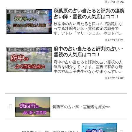
2023.06.24
運館」深夜まで鑑定しているお店もあっ
て仕事帰りにも立ち寄れます。
秋葉原の占い当たると評判の凄腕
東京都の占い師霊能者
占い師・霊視の人気店はココ！
秋葉原の占い当たると口コミで話題にな
ってる凄腕占い師・霊視鑑定の紹介で
す。アトレ「マリーシェル」やヨドバシ
秋葉原店の近くにある「占いマクトゥー
2023.07.21
ブ」の中川先生、占いカフェやメイド占
いなど秋葉原の占いは意外とディープ！
府中の占い当たると評判の占い・
東京都の占い師霊能者
よく当たると評判です。
霊視の人気店はココ！
府中の占い当たると評判の占い霊視の人
気店を紹介しています。霊視で有名な府
中の神みよ子先生やなかやまうんすい先
生、江楓堂、四柱推命のゆか先生、手相
2022.09.02
の美鈴先生など人気スポットが幾つもあ
ります。口コミで人気占い師さんは事前
に予約を入れてお出かけくださいね。
筑西市の占い師・霊能者を紹介☆