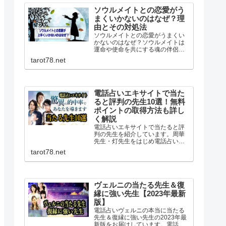
身が一番分よく判っています。
ソウルメイトとの恋愛がう
まくいかないのはなぜ？理
由とその対処法
ソウルメイトとの恋愛がうまくい
かないのはなぜ？ソウルメイトは
運命や使命を共にする魂の伴侶。
深いかかわりを持ってるはずなの
tarot78.net
に恋愛がうまくいかない結婚でき
ないとよくいわれます。なぜうま
くいかないのか理由と対処法を調
べました。
電話占いエキサイトで当た
ると評判の先生10選！無料
ポイントの取得方法も詳し
く解説
電話占いエキサイトで当たると評
判の先生を紹介しています。周華
先生・灯先生をはじめ電話占いエ
キサイトは有名占い師だけでなく
tarot78.net
高い的中率を誇る当たると評判の
占い師が複数在籍。初回無料ポイ
ントが6400ptあるのでお得に無料
鑑定が体験できます。
ヴェルニの当たる先生＆復
縁に強い先生【2023年最新
版】
電話占いヴェルニの本当に当たる
先生＆復縁に強い先生の2023年最
新版をお届けしています。電話占