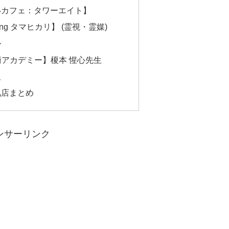
いカフェ：タワーエイト】
ng タマヒカリ】 (霊視・霊媒)
ル
術アカデミー】榎本 惺心先生
報
気店まとめ
ンサーリンク