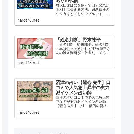
返りの代償
思念伝達は念を使って自分の思い
を相手に伝える方法。思念伝達の
やり方はとてもシンプルです。相
手の反応を見ることで力の強さが
tarot78.net
分かります。ネガティブな思いは
特に力が強く跳ね返るのリスクも
あるので自己責任という覚悟も必
要です。
「姓名判断」野末陳平
「姓名判断」野末陳平。姓名判断
の本は色々あるけれど 野末陳平さ
んの姓名判断が一番当たってる気
がします。総画数とサイドの画数
を見るだけでも名前で人生や運命
tarot78.net
がこんなにも決まってしまうのか
と驚かされます。野末陳平さんの
「姓名判断」はおすすめです。
沼津の占い【龍心 先生】口
コミで人気急上昇中の実力
派イケメン占い師
沼津の占い口コミでで人気急上昇
中なのが実力派イケメン占い師
【龍心 先生】です。僧侶の資格も
持っておられる龍心先生のもとに
tarot78.net
は恋愛・結婚・仕事の悩みなど
日々幅広い相談があります。占い
の流れや特徴、予約方法や料金な
ど詳しく紹介しています。