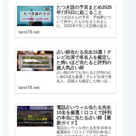
たつき諒の予言まとめ2025
年7月5日に起こること
たつき諒さんの予言・予知夢につ
いて的中したものをまとめまし
た。2025年7月に大災難が起きる
という予言や復刻版『私が見た未
tarot78.net
来 完全版』についても書いていま
す。
占い師当たる先生15選！テ
レビ出演で有名人を鑑定し
た怖いほど当たると評判の
超人気占い師
占い師の中でも当たると評判の占
い師15名を厳選！テレビ出演で有
名人、芸能人を鑑定した怖いほど
当たるめちゃくちゃ当たると超人
tarot78.net
気の占い師15名です。マツコ会
議、ダウンタウンDX、すっきりな
どのTV他雑誌でも人気の占い師一
挙紹介です！
電話占いウィル当たる先生
10名を厳選！口コミで評判
の本当に当たる占い師【最
新ガイド】
電話占いウィル当たる先生10名を
厳選紹介！口コミで評判の本当に