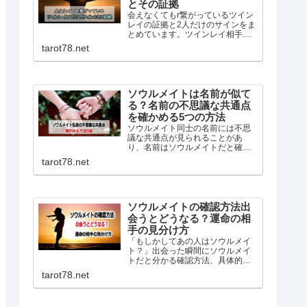
とその証拠
会えなくてもr繋がっているツイン
レイの証拠と2人だけのサインをま
とめています。ツインレイ相手の
考えや行動に共感するエンパシー
tarot78.net
や、シンクロニシティ…離れてい
ても繋がっているサインは幾つも
あります。ツインレイとの繋がり
を深める方法も詳しく解説！
ソウルメイトは名前が似て
る？名前の不思議な共通点
を確かめる5つの方法
ソウルメイト同士の名前には不思
議な共通点が見られることがあ
り、名前はソウルメイトだと確か
める一つの方法です。名前が似て
tarot78.net
いる、名前の由来が似ている、ニ
ックネームが似ているなどを基に
前世からホントに縁がある人の見
分け方を詳しく紹介しています。
ソウルメイトの確認方法出
会うとどうなる？運命の相
手の見分け方
「もしかしてあの人はソウルメイ
ト？」出会った瞬間にソウルメイ
トだと分かる確認方法、具体的な
見分け方また出会うとどうなるか
tarot78.net
ソウルメイトとツインレイの違い
などを詳しく説明しています。目
印はなくても運命の相手は自分自