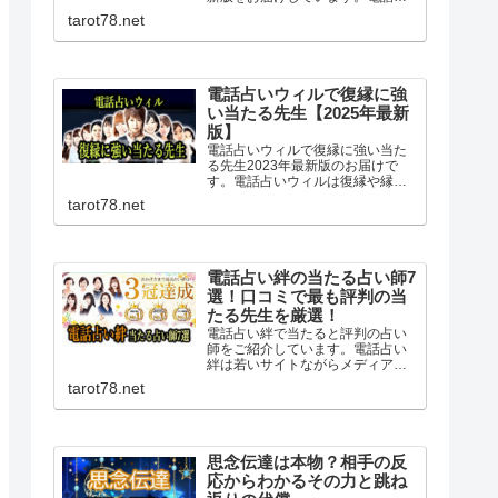
いヴェルニではオーディション審
tarot78.net
査だけでなく各地の当たると評判
の占い師と交渉し専属契約を結ん
でいるため復縁に強い先生も複数
在籍しています。
電話占いウィルで復縁に強
い当たる先生【2025年最新
版】
電話占いウィルで復縁に強い当た
る先生2023年最新版のお届けで
す。電話占いウィルは復縁や縁結
びに特化された占い師が在籍し口
tarot78.net
コミでも評判。霊感霊視にを得意
とする先生も多く相手の気持ちや
複雑な恋愛も安心して相談でき良
いアドバイスを頂けます。
電話占い絆の当たる占い師7
選！口コミで最も評判の当
たる先生を厳選！
電話占い絆で当たると評判の占い
師をご紹介しています。電話占い
絆は若いサイトながらメディアで
活躍する有名占い師が所属する大
tarot78.net
注目の占いサイト。復縁に強く高
い的中率を誇る当たる先生が多数
在籍。全ての占い師で10分無料の
お試し鑑定もできますよ！
思念伝達は本物？相手の反
応からわかるその力と跳ね