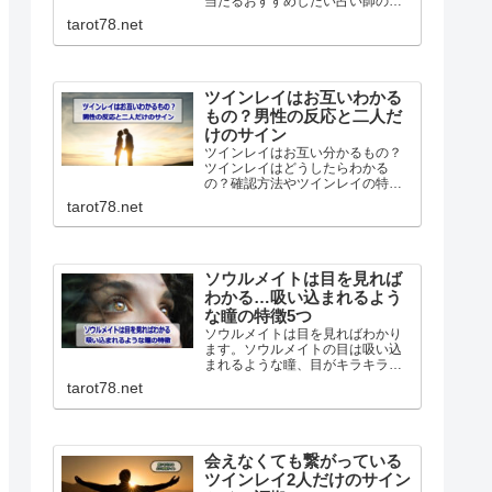
当たるおすすめしたい占い師の最
新ガイド完全版です。本物の先生
tarot78.net
の選び方や人気の理由またどんな
人に向いているのか、良い口コミ
も悪い口コミも丸っと紹介してい
きます！
ツインレイはお互いわかる
もの？男性の反応と二人だ
けのサイン
ツインレイはお互い分かるもの？
ツインレイはどうしたらわかる
の？確認方法やツインレイの特
徴、二人だけに分かるサイン。ま
tarot78.net
た男性が気づいた時どうなるの
か、ツインレイ男性の反応につい
てわかりやすく解説していきま
す。
ソウルメイトは目を見れば
わかる…吸い込まれるよう
な瞳の特徴5つ
ソウルメイトは目を見ればわかり
ます。ソウルメイトの目は吸い込
まれるような瞳、目がキラキラと
輝いて見えるなどの特徴がありま
tarot78.net
す。特にツインレイの場合男性は
強い直観力で判断を間違えること
はありません。逆に女性は間違う
ことが多いので注意が必要です。
会えなくても繋がっている
ツインレイ2人だけのサイン