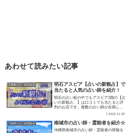
あわせて読みたい記事
明石アスピア【占いの新観占】で
兵庫県の占い師霊能者
当たると人気の占い師を紹介！
明石の占い処の中でもアスピア2階の【占
いの新観占。】は口コミでも当たると評
判のお店です。複数の占い師が在籍しラ
イカ先生・栞夢(かんむ)先生・ローズ先生
2022.11.20
などこれまでに高い人気を誇る先生も多
数います。タロットや手相は５分６００
南城市の占い師・霊能者を紹介☆
沖縄県の占い師霊能者
円～と安い料金も魅力です。
沖縄県南城市の占い師・霊能者の情報を