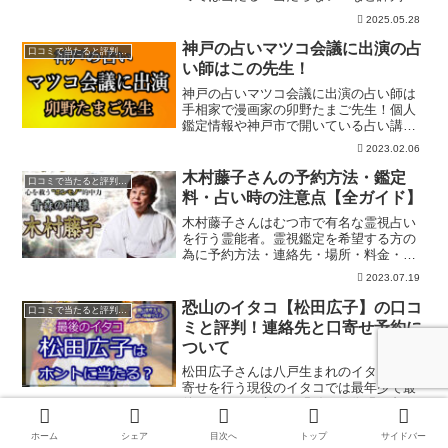
賛否両論です。予約方法やアクセス、駐
2025.05.28
車場、鑑定料金、などについてご紹介し
ていきます。前田国子先生の霊視鑑定は
神戸の占いマツコ会議に出演の占
口コミで当たると評判の占い師
完全予約制なので必ず予約してください
い師はこの先生！
ね。
神戸の占いマツコ会議に出演の占い師は
手相家で漫画家の卯野たまご先生！個人
鑑定情報や神戸市で開いている占い講座
「手相部」について、また執筆活動など
2023.02.06
の情報を紹介しています！！
木村藤子さんの予約方法・鑑定
口コミで当たると評判の占い師
料・占い時の注意点【全ガイド】
木村藤子さんはむつ市で有名な霊視占い
を行う霊能者。霊視鑑定を希望する方の
為に予約方法・連絡先・場所・料金・鑑
定の流れ注意点、金スマ・オーラの泉の
2023.07.19
テレビ出演時のエピソードなどを含めて
ご紹介しています。下北半島の恐山はイ
恐山のイタコ【松田広子】の口コ
口コミで当たると評判の占い師
タコや霊媒師で知られている場所です。
ミと評判！連絡先と口寄せ予約に
ついて
松田広子さんは八戸生まれのイタコ。口
寄せを行う現役のイタコでは最年少で最
後のイタコと言われ縁結びや復縁を占う
無料アプリなども出ています。現在は八
2023.02.06
戸市の自宅で鑑定もおこなっていて連絡
ホーム
シェア
目次へ
トップ
サイドバー