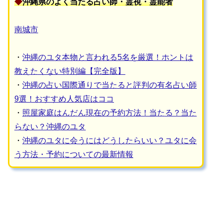
◆
沖縄県のよく当たる占い師・霊視・霊能者
南城市
・
沖縄のユタ本物と言われる5名を厳選！ホントは
教えたくない特別編【完全版】
・
沖縄の占い国際通りで当たると評判の有名占い師
9選！おすすめ人気店はココ
・
照屋家庭はんだん現在の予約方法！当たる？当た
らない？沖縄のユタ
・
沖縄のユタに会うにはどうしたらいい？ユタに会
う方法・予約についての最新情報