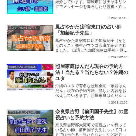
紹介しています。南城市にはチャネリン
グでメッセージを降ろしたり霊視・姓名
判断・手相、タロット占いなどの占術が
得意な先生もいます。口コミで評判の占
2023.07.18
い師さんは予約制の場合もありますので
予約を入れてお出かけくださいね。
鳳占やかた(新宿東口)の占い師
口コミで当たると評判の占い師
「加藤紀子先生」
鳳占やかた新宿東口店の加藤紀子（かと
うのりこ）先生がマツコ会議で紹介され
ました。 出演した加藤先生は手相・算命
学などを得意とし手相占いだけなら鑑定
2023.02.05
料金は1000円と安いのも魅力です。新宿
東口鑑定所は口コミでも評判で相談者が
照屋家庭はんだん現在の予約方
沖縄県の占い師霊能者
行列をつくるほどの人気店です。
法！当たる？当たらない？沖縄の
ユタ
沖縄のユタで有名な照屋全明「家庭はん
だん」現在の予約方法、詳しい内容をお
伝えしていきます。照屋家庭はんだんは
テレビ出演してから瞬く間に人気となり
2023.12.05
予約が取りずらくなっています。予約方
法は電話ですが朝8時からスタートする受
奈良県吉野【前田国子先生】の霊
口コミで当たると評判の占い師
付にかかっています。
視占いと予約方法
奈良県吉野郡大淀町で霊視占いを行って
いる占い師、前田国子先生について口コ
ミでは当たる・当たらない…など評判は